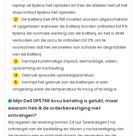
laptop uit tijdens het opladen en trek de stekker niet uit het
stopcontact tijdens het opladen.
De batterij
Dell 0P576R
moeten worden uitgeschakeld
2
of opgeladen wanneer de batterij worden ontladen tot 5%
tijdens de normale werking van de batterij, en het is strikt
verboden om de accu te ontladen tot 0% om te
voorkomen dat het versnellen van schade en degradatie
van de batterij.
Vermijd kunstmatige impact, demontage, vallen,
3
opwarming en kortsluiting.
Gebruik speciale oplaadapparatuur.
4
Vermijd het gebruik van de batterijen in een
5
omgeving waar de temperatuur te hoog of te laag is.
Mijn
Dell 0P576R
Accu betaling is gelukt, maar
waarom heb ik de orderbevestiging niet
ontvangen?
Wij regelen de levering binnen 24 uur (werkdagen) na
ontvangst van de bestelling en sturen u na bevestiging van
de levering een e-mail met daarin de gegevens en de