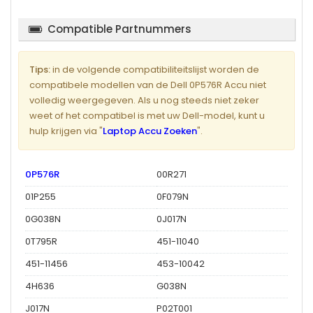
Compatible Partnummers
Tips:
in de volgende compatibiliteitslijst worden de
compatibele modellen van de Dell 0P576R Accu niet
volledig weergegeven. Als u nog steeds niet zeker
weet of het compatibel is met uw Dell-model, kunt u
hulp krijgen via "
Laptop Accu Zoeken
".
0P576R
00R271
01P255
0F079N
0G038N
0J017N
0T795R
451-11040
451-11456
453-10042
4H636
G038N
J017N
P02T001