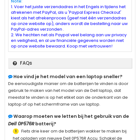
Note:
1. Voer het juiste verzendadres in het Engels in tijdens het
afrekenen met PayPal, als u 'Paypal Express Checkout'
kiest als het afrekenproces (geef niet één verzendadres
op onze website op), anders wordt de bestelling naar uw
PayPal-adres verzonden .
2. We hechten net als Paypal veel belang aan uw privacy
en veiligheid, en al uw financiële gegevens worden niet
op onze website bewaard. Koop met vertrouwen!
FAQs
Hoe vind je het model van een laptop sneller?
De eenvoudigste manier om de batterijen te vinden is door
gebruik te maken van het model van de Dell laptop, dat
meestal te vinden is op het etiket aan de onderkant van de
laptop of op het schermframe van uw laptop.
Waarop moeten we letten bij het gebruik van de
Dell 0P576R
batterij?
Fiets drie keer om de batterijen wakker te maken bij
1
het opladen van nieuwe
Dell 0P576R
Accu. Schakel de