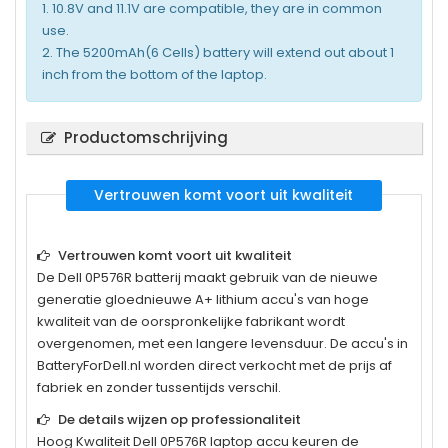
1. 10.8V and 11.1V are compatible, they are in common
use.
2. The 5200mAh(6 Cells) battery will extend out about 1
inch from the bottom of the laptop.
Productomschrijving
Vertrouwen komt voort uit kwaliteit
Vertrouwen komt voort uit kwaliteit
De
Dell 0P576R
batterij maakt gebruik van de nieuwe
generatie gloednieuwe A+ lithium accu's van hoge
kwaliteit van de oorspronkelijke fabrikant wordt
overgenomen, met een langere levensduur. De accu's in
BatteryForDell.nl worden direct verkocht met de prijs af
fabriek en zonder tussentijds verschil.
De details wijzen op professionaliteit
Hoog Kwaliteit
Dell 0P576R
laptop accu keuren de