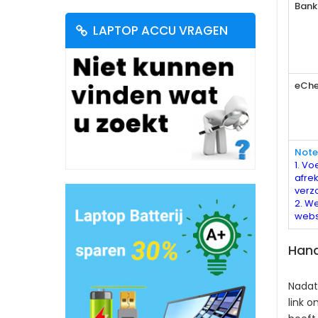
Bank
LAPTOP ACCU VRAGEN
eChe
Note
1. Vo
afre
verz
2. We
webs
Hand
Nadat
link 