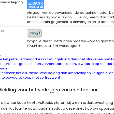
overschrijving
Als geen van de bovenstaande betaalmethoden besc
bestelbedrag hoger is dan 300 euro, neem dan cont
om onze bankgegevens te ontvangen en te betalen v
ck
Paypal eCheck-betalingen moeten worden gewist v
(Duurt meestal 3-6 werkdagen).
:
er het juiste verzendadres in het Engels in tijdens het afrekenen met P
kenproces (geef niet één verzendadres op onze website op), anders
onden .
 hechten net als Paypal veel belang aan uw privacy en veiligheid, e
ite bewaard. Koop met vertrouwen!
leiding voor het verkrijgen van een factuur
 u uw aankoop heeft voltooid, sturen wij u een orderbevestiging 
om de factuur te downloaden, zodat u deze direct op uw apparaat