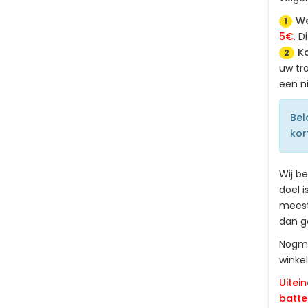
We
1
5€
. D
Ko
2
uw tr
een n
Bel
kor
Wij b
doel i
meest 
dan g
Nogma
winkel
Uitei
batter