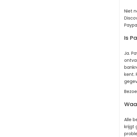
Niet 
Disco
Paypal
Is Pa
Ja. P
ontva
bankr
kent. 
gegev
Bezoe
Waar
Alle b
krijg
proble