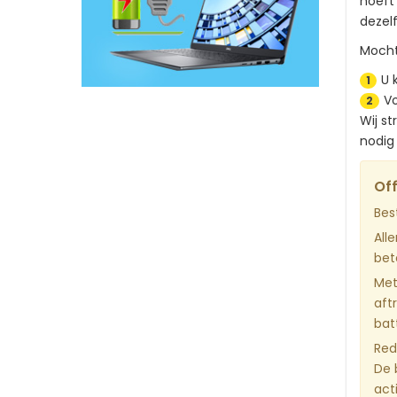
hoeft
dezel
Mocht
U 
1
Vo
2
Wij st
nodig 
Off
Bes
All
bet
Met
aft
bat
Red
De 
act