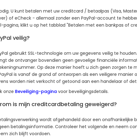
nodig. U kunt betalen met uw creditcard / betaalpas (Visa, Mast
ver) of eCheck - allemaal zonder een PayPal-account te hebbe
-pagina, klikt u op het tabblad "Betalen met een bankpas of cre
yPal veilig?
ayPal gebruikt SSL-technologie om uw gegevens veilig te houden.
ngt de ontvanger bovendien geen gevoelige financiële informati
ekeningnummer. Op deze manier hoeft u zich geen zorgen te m
PayPal is vanaf de grond af ontworpen als een veiligere manier 
ens worden niet verkocht of getoond aan een handelaar of deta
k onze
Beveiliging-pagina
voor beveiligingsdetails.
om is mijn creditcardbetaling geweigerd?
etalingsverwerking wordt afgehandeld door een onafhankelijke be
t geen betalingsinformatie. Controleer het volgende en neem c
em zich blijft voordoen.