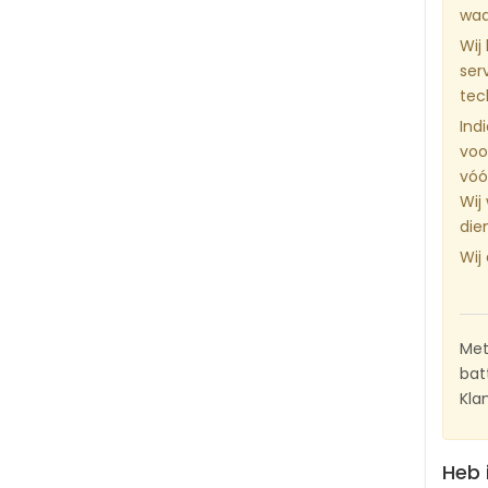
waa
Wij
ser
tec
Ind
voo
vóó
Wij
die
Wij
Met
batt
Kla
Heb 