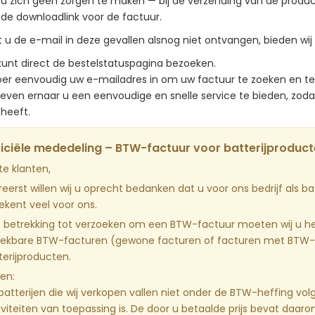
 u zich geen zorgen te maken — bij de verzending van de produ
fde downloadlink voor de factuur.
 u de e-mail in deze gevallen alsnog niet ontvangen, bieden wij
kunt direct de bestelstatuspagina bezoeken.
er eenvoudig uw e-mailadres in om uw factuur te zoeken en t
reven ernaar u een eenvoudige en snelle service te bieden, zodat
heeft.
iciële mededeling – BTW-factuur voor batterijproduc
te klanten,
ereerst willen wij u oprecht bedanken dat u voor ons bedrijf als 
ekent veel voor ons.
 betrekking tot verzoeken om een BTW-factuur moeten wij u h
rekbare BTW-facturen (gewone facturen of facturen met BTW-
terijproducten.
en:
batterijen die wij verkopen vallen niet onder de BTW-heffing vol
iviteiten van toepassing is. De door u betaalde prijs bevat daa