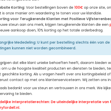
bsite Korting
: Voor bestellingen boven de
100€
op onze site, o
it is onze manier om waardering te tonen voor uw klandizie.
rting voor Terugkerende Klanten met Positieve Vijfsterrenbe
ouwe steun aan ons merk, krijgen terugkerende klanten die een
ieuwe aankoop doen, 10% korting op het totale orderbedrag.
angrijke Mededeling: U kunt per bestelling slechts één van 
tingen kunnen niet worden gecombineerd.
egrijpen dat elke klant unieke behoeften heeft, daarom bieden w
s om u de hoogste kwaliteit producten en diensten te bieden, ter
geschikte korting. Als u vragen heeft over ons kortingsbeleid o
erust contact op met ons klantenserviceteam. Wij zetten ons in 
als bedankt voor uw steun en vertrouwen in ons merk. We kijke
ervaring te bieden.
ndelijke Interpretatierechten: De uiteindelijke interpretatie va
yfordell.nl.