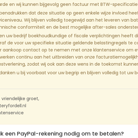
rde en wij kunnen bijgevolg geen factuur met BTW-specificatie
 benadrukken dat deze situatie op geen enkele wijze invloed hee
viceniveau. Wij blijven volledig toegewijd aan het leveren van batt
hnische conformiteit en de best mogelijke after-sales onderste
ien uw bedrijf boekhoudkundige of fiscale verplichtingen heeft d
raf de voor uw specifieke situatie geldende belastingregels te c
r aankoop contact op te nemen met onze klantenservice om ev
 werken continu aan het uitbreiden van onze facturatiemogelij
nstverlening, zodat wij ook aan deze wens in de toekomst kunne
 danken u bij voorbaat voor uw begrip en blijven volledig tot uw 
 vriendelijke groet,
eryfordell.nl
ntenservice
ik een PayPal-rekening nodig om te betalen?