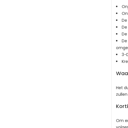
Onj
On
De 
De 
De 
De 
omgevi
3-D
Kre
Waar
Het du
zullen
Kort
Om er
volge