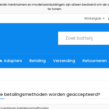
rmelde merknamen en modelaanduidingen zijn alleen bedoeld om de c
te tonen.
Winkelgids
🔥 Adapters
Betaling
Verzending
Retourneren
e betalingsmethoden worden geaccepteerd?
accepteren betalingsmethoden