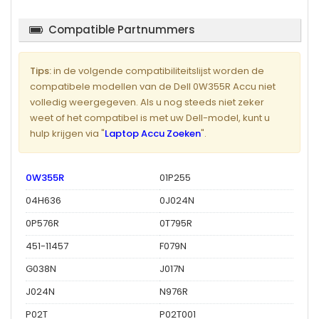
Compatible Partnummers
Tips:
in de volgende compatibiliteitslijst worden de
compatibele modellen van de Dell 0W355R Accu niet
volledig weergegeven. Als u nog steeds niet zeker
weet of het compatibel is met uw Dell-model, kunt u
hulp krijgen via "
Laptop Accu Zoeken
".
0W355R
01P255
04H636
0J024N
0P576R
0T795R
451-11457
F079N
G038N
J017N
J024N
N976R
P02T
P02T001