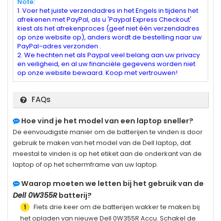
Note:
1. Voer het juiste verzendadres in het Engels in tijdens het
afrekenen met PayPal, als u 'Paypal Express Checkout'
kiest als het afrekenproces (geef niet één verzendadres
op onze website op), anders wordt de bestelling naar uw
PayPal-adres verzonden .
2. We hechten net als Paypal veel belang aan uw privacy
en veiligheid, en al uw financiële gegevens worden niet
op onze website bewaard. Koop met vertrouwen!
FAQs
Hoe vind je het model van een laptop sneller?
De eenvoudigste manier om de batterijen te vinden is door
gebruik te maken van het model van de Dell laptop, dat
meestal te vinden is op het etiket aan de onderkant van de
laptop of op het schermframe van uw laptop.
Waarop moeten we letten bij het gebruik van de
Dell 0W355R
batterij?
Fiets drie keer om de batterijen wakker te maken bij
1
het opladen van nieuwe
Dell 0W355R
Accu. Schakel de