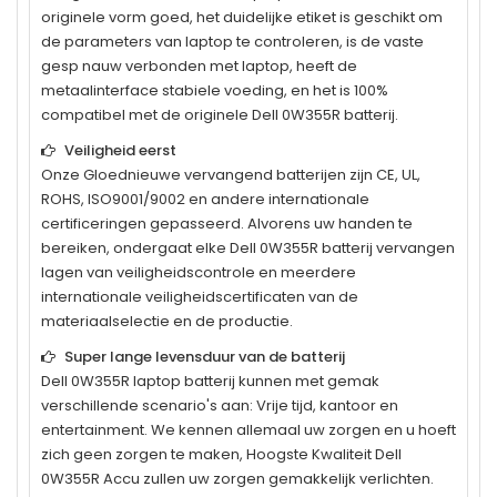
originele vorm goed, het duidelijke etiket is geschikt om
de parameters van laptop te controleren, is de vaste
gesp nauw verbonden met laptop, heeft de
metaalinterface stabiele voeding, en het is 100%
compatibel met de originele
Dell 0W355R
batterij.
Veiligheid eerst
Onze Gloednieuwe vervangend batterijen zijn CE, UL,
ROHS, ISO9001/9002 en andere internationale
certificeringen gepasseerd. Alvorens uw handen te
bereiken, ondergaat elke
Dell 0W355R
batterij vervangen
lagen van veiligheidscontrole en meerdere
internationale veiligheidscertificaten van de
materiaalselectie en de productie.
Super lange levensduur van de batterij
Dell 0W355R
laptop batterij kunnen met gemak
verschillende scenario's aan: Vrije tijd, kantoor en
entertainment. We kennen allemaal uw zorgen en u hoeft
zich geen zorgen te maken, Hoogste Kwaliteit Dell
0W355R Accu zullen uw zorgen gemakkelijk verlichten.