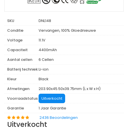
SKU
DNL148
Conditie
Vervangen, 100% Gloednieuwe
Voltage
11.1V
Capaciteit
4400mAh
Aantal cellen
6 Cellen
Batterij techniek
Li-ion
Kleur
Black
Afmetingen
203.90x45.50x39.75mm (L x W x H)
Voorraadstatus
Uitverkocht
Garantie
1 Jaar Garantie
2436 Beoordelingen
Uitverkocht