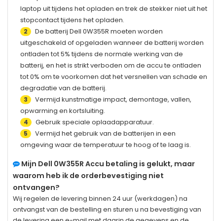
laptop uit tijdens het opladen en trek de stekker niet uit het
stopcontact tijdens het opladen.
De batterij
Dell 0W355R
moeten worden
2
uitgeschakeld of opgeladen wanneer de batterij worden
ontladen tot 5% tijdens de normale werking van de
batterij, en het is strikt verboden om de accu te ontladen
tot 0% om te voorkomen dat het versnellen van schade en
degradatie van de batterij.
Vermijd kunstmatige impact, demontage, vallen,
3
opwarming en kortsluiting.
Gebruik speciale oplaadapparatuur.
4
Vermijd het gebruik van de batterijen in een
5
omgeving waar de temperatuur te hoog of te laag is.
Mijn
Dell 0W355R
Accu betaling is gelukt, maar
waarom heb ik de orderbevestiging niet
ontvangen?
Wij regelen de levering binnen 24 uur (werkdagen) na
ontvangst van de bestelling en sturen u na bevestiging van
de levering een e-mail met daarin de gegevens en de