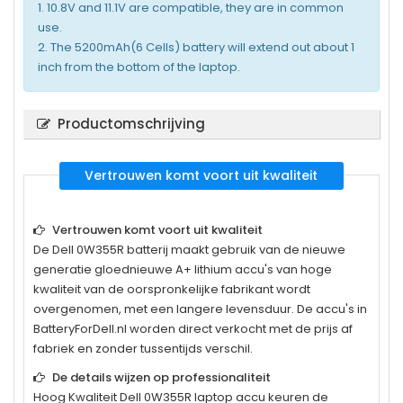
1. 10.8V and 11.1V are compatible, they are in common
use.
2. The 5200mAh(6 Cells) battery will extend out about 1
inch from the bottom of the laptop.
Productomschrijving
Vertrouwen komt voort uit kwaliteit
Vertrouwen komt voort uit kwaliteit
De
Dell 0W355R
batterij maakt gebruik van de nieuwe
generatie gloednieuwe A+ lithium accu's van hoge
kwaliteit van de oorspronkelijke fabrikant wordt
overgenomen, met een langere levensduur. De accu's in
BatteryForDell.nl worden direct verkocht met de prijs af
fabriek en zonder tussentijds verschil.
De details wijzen op professionaliteit
Hoog Kwaliteit
Dell 0W355R
laptop accu keuren de