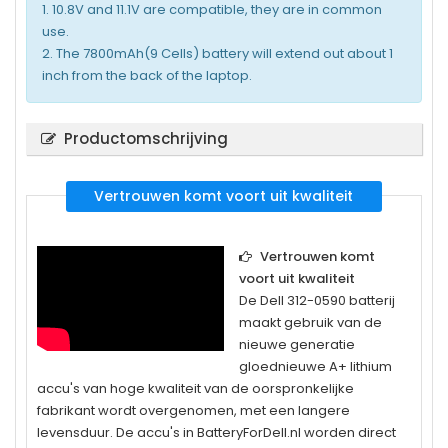
1. 10.8V and 11.1V are compatible, they are in common
use.
2. The 7800mAh(9 Cells) battery will extend out about 1
inch from the back of the laptop.
Productomschrijving
Vertrouwen komt voort uit kwaliteit
Vertrouwen komt
voort uit kwaliteit
De
Dell 312-0590
batterij
maakt gebruik van de
nieuwe generatie
gloednieuwe A+ lithium
accu's van hoge kwaliteit van de oorspronkelijke
fabrikant wordt overgenomen, met een langere
levensduur. De accu's in BatteryForDell.nl worden direct