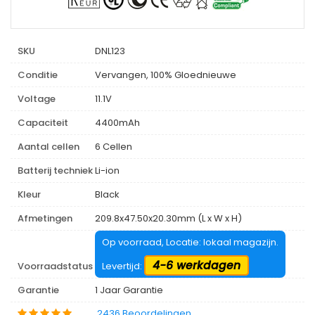
SKU
DNL123
Conditie
Vervangen, 100% Gloednieuwe
Voltage
11.1V
Capaciteit
4400mAh
Aantal cellen
6 Cellen
Batterij techniek
Li-ion
Kleur
Black
Afmetingen
209.8x47.50x20.30mm (L x W x H)
Op voorraad, Locatie: lokaal magazijn.
4-6 werkdagen
Voorraadstatus
Levertijd:
Garantie
1 Jaar Garantie
2436 Beoordelingen