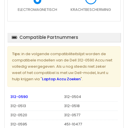
ELECTROMAGNETISCH
KRACHTBESCHERMING
Compatible Partnummers
Tips:
in de volgende compatibiliteitslijst worden de
compatibele modellen van de Dell 312-0590 Accu niet
volledig weergegeven. Als u nog steeds niet zeker
weet of het compatibel is met uw Dell-model, kunt u
hulp krijgen via "
Laptop Accu Zoeken
".
312-0590
312-0504
312-0513
312-0518
312-0520
312-0577
312-0595
451-10477