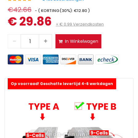
€42.66
- ( KORTING(30%): €12.80 )
€ 29.86
+ € 0.99 Verzendkosten
In Winkelwagen
Op voorraad! Geschatte levertijd 4-6 werkdagen