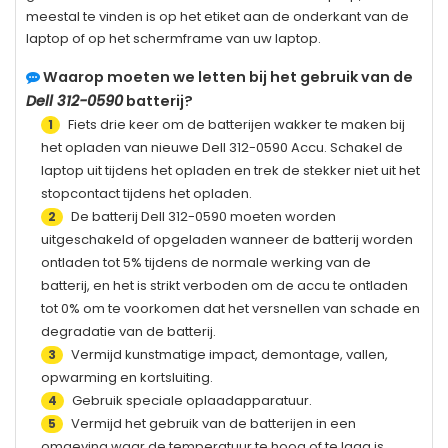
meestal te vinden is op het etiket aan de onderkant van de
laptop of op het schermframe van uw laptop.
Waarop moeten we letten bij het gebruik van de
Dell 312-0590
batterij?
Fiets drie keer om de batterijen wakker te maken bij
1
het opladen van nieuwe
Dell 312-0590
Accu. Schakel de
laptop uit tijdens het opladen en trek de stekker niet uit het
stopcontact tijdens het opladen.
De batterij
Dell 312-0590
moeten worden
2
uitgeschakeld of opgeladen wanneer de batterij worden
ontladen tot 5% tijdens de normale werking van de
batterij, en het is strikt verboden om de accu te ontladen
tot 0% om te voorkomen dat het versnellen van schade en
degradatie van de batterij.
Vermijd kunstmatige impact, demontage, vallen,
3
opwarming en kortsluiting.
Gebruik speciale oplaadapparatuur.
4
Vermijd het gebruik van de batterijen in een
5
omgeving waar de temperatuur te hoog of te laag is.