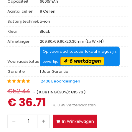
Capaciteit
6600mAh
Aantal cellen
9 Cellen
Batterij techniek
Li-ion
Kleur
Black
Afmetingen
209.80x69.90x20.30mm (L x W x H)
Op voorraad, Locatie: lokaal magazijn.
4-6 werkdagen
Voorraadstatus
Levertijd:
Garantie
1 Jaar Garantie
2436 Beoordelingen
€52.44
- ( KORTING(30%): €15.73 )
€ 36.71
+ € 0.99 Verzendkosten
In Winkelwagen