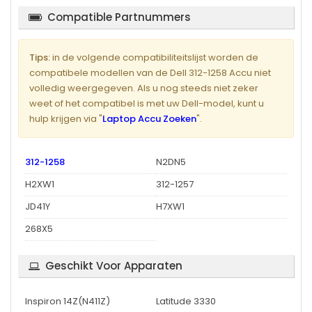
Compatible Partnummers
Tips:
in de volgende compatibiliteitslijst worden de
compatibele modellen van de Dell 312-1258 Accu niet
volledig weergegeven. Als u nog steeds niet zeker
weet of het compatibel is met uw Dell-model, kunt u
hulp krijgen via "
Laptop Accu Zoeken
".
312-1258
N2DN5
H2XW1
312-1257
JD41Y
H7XW1
268X5
Geschikt Voor Apparaten
Inspiron 14Z(N411Z)
Latitude 3330