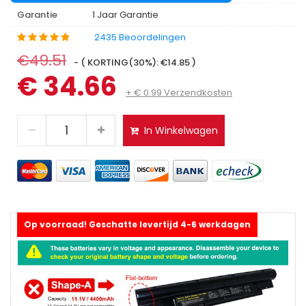
Garantie
1 Jaar Garantie
2435 Beoordelingen
€49.51
- ( KORTING(30%): €14.85 )
€ 34.66
+ € 0.99 Verzendkosten
In Winkelwagen
Op voorraad! Geschatte levertijd 4-6 werkdagen