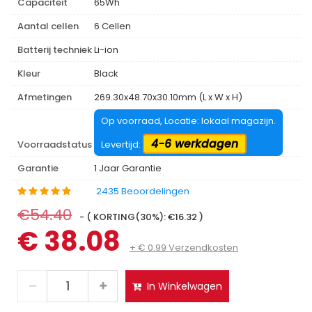
Capaciteit
65Wh
Aantal cellen
6 Cellen
Batterij techniek
Li-ion
Kleur
Black
Afmetingen
269.30x48.70x30.10mm (L x W x H)
Op voorraad, Locatie: lokaal magazijn.
4-6 werkdagen
Voorraadstatus
Levertijd:
Garantie
1 Jaar Garantie
2435 Beoordelingen
€54.40
- ( KORTING(30%): €16.32 )
€ 38.08
+ € 0.99 Verzendkosten
In Winkelwagen