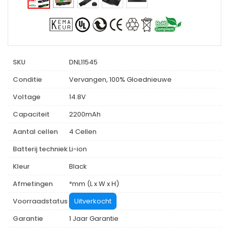
SKU
DNL11545
Conditie
Vervangen, 100% Gloednieuwe
Voltage
14.8V
Capaciteit
2200mAh
Aantal cellen
4 Cellen
Batterij techniek
Li-ion
Kleur
Black
Afmetingen
*mm (L x W x H)
Voorraadstatus
Uitverkocht
Garantie
1 Jaar Garantie