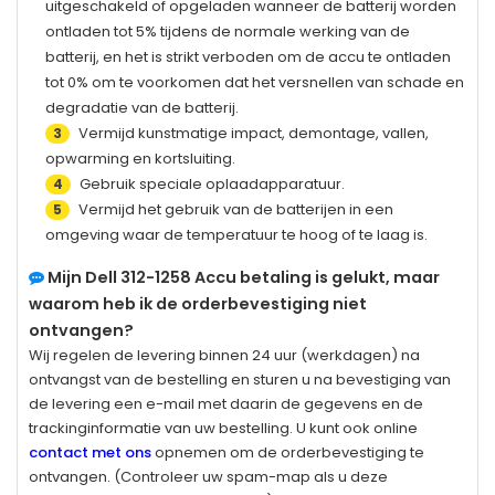
uitgeschakeld of opgeladen wanneer de batterij worden
ontladen tot 5% tijdens de normale werking van de
batterij, en het is strikt verboden om de accu te ontladen
tot 0% om te voorkomen dat het versnellen van schade en
degradatie van de batterij.
Vermijd kunstmatige impact, demontage, vallen,
3
opwarming en kortsluiting.
Gebruik speciale oplaadapparatuur.
4
Vermijd het gebruik van de batterijen in een
5
omgeving waar de temperatuur te hoog of te laag is.
Mijn
Dell 312-1258
Accu betaling is gelukt, maar
waarom heb ik de orderbevestiging niet
ontvangen?
Wij regelen de levering binnen 24 uur (werkdagen) na
ontvangst van de bestelling en sturen u na bevestiging van
de levering een e-mail met daarin de gegevens en de
trackinginformatie van uw bestelling. U kunt ook online
contact met ons
opnemen om de orderbevestiging te
ontvangen. (Controleer uw spam-map als u deze