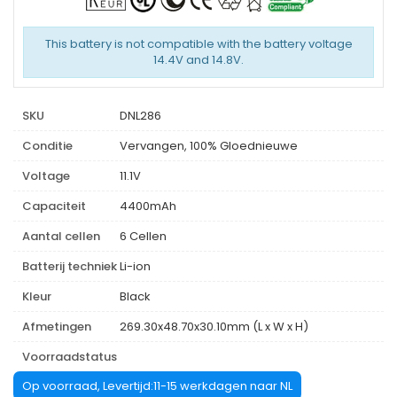
This battery is not compatible with the battery voltage
14.4V and 14.8V.
SKU
DNL286
Conditie
Vervangen, 100% Gloednieuwe
Voltage
11.1V
Capaciteit
4400mAh
Aantal cellen
6 Cellen
Batterij techniek
Li-ion
Kleur
Black
Afmetingen
269.30x48.70x30.10mm (L x W x H)
Voorraadstatus
Op voorraad, Levertijd:11-15 werkdagen naar NL