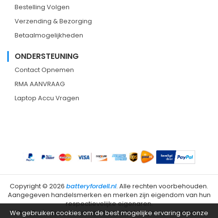
Bestelling Volgen
Verzending & Bezorging
Betaalmogelijkheden
ONDERSTEUNING
Contact Opnemen
RMA AANVRAAG
Laptop Accu Vragen
Copyright ©
2026
batteryfordell.nl
. Alle rechten voorbehouden.
Aangegeven handelsmerken en merken zijn eigendom van hun
respectievelijke eigenaren.
BatteryForDell is niet verbonden met het originele merk Dell. De
We gebruiken cookies om de best mogelijke ervaring op onze