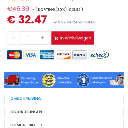
€46.39
- ( KORTING(30%): €13.92 )
€ 32.47
+ € 0.99 Verzendkosten
In Winkelwagen
OMSCHRIJVING
BEOORDELINGEN
COMPATIBILITEIT