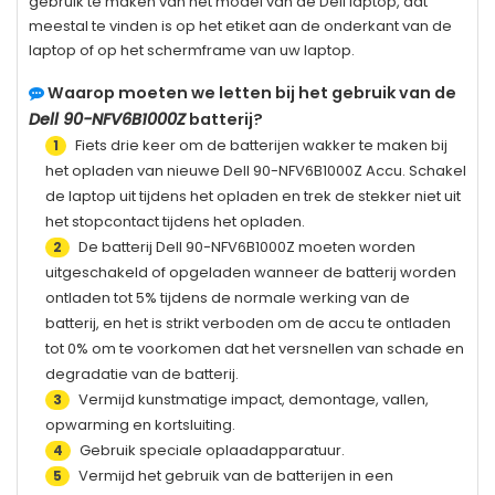
gebruik te maken van het model van de Dell laptop, dat
meestal te vinden is op het etiket aan de onderkant van de
laptop of op het schermframe van uw laptop.
Waarop moeten we letten bij het gebruik van de
Dell 90-NFV6B1000Z
batterij?
Fiets drie keer om de batterijen wakker te maken bij
1
het opladen van nieuwe
Dell 90-NFV6B1000Z
Accu. Schakel
de laptop uit tijdens het opladen en trek de stekker niet uit
het stopcontact tijdens het opladen.
De batterij
Dell 90-NFV6B1000Z
moeten worden
2
uitgeschakeld of opgeladen wanneer de batterij worden
ontladen tot 5% tijdens de normale werking van de
batterij, en het is strikt verboden om de accu te ontladen
tot 0% om te voorkomen dat het versnellen van schade en
degradatie van de batterij.
Vermijd kunstmatige impact, demontage, vallen,
3
opwarming en kortsluiting.
Gebruik speciale oplaadapparatuur.
4
Vermijd het gebruik van de batterijen in een
5