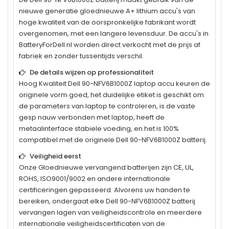
nieuwe generatie gloednieuwe A+ lithium accu's van
hoge kwaliteit van de oorspronkelijke fabrikant wordt
overgenomen, met een langere levensduur. De accu's in
BatteryForDell.nl worden direct verkocht met de prijs af
fabriek en zonder tussentijds verschil.
De details wijzen op professionaliteit
Hoog Kwaliteit
Dell 90-NFV6B1000Z
laptop accu keuren de
originele vorm goed, het duidelijke etiket is geschikt om
de parameters van laptop te controleren, is de vaste
gesp nauw verbonden met laptop, heeft de
metaalinterface stabiele voeding, en het is 100%
compatibel met de originele
Dell 90-NFV6B1000Z
batterij.
Veiligheid eerst
Onze Gloednieuwe vervangend batterijen zijn CE, UL,
ROHS, ISO9001/9002 en andere internationale
certificeringen gepasseerd. Alvorens uw handen te
bereiken, ondergaat elke
Dell 90-NFV6B1000Z
batterij
vervangen lagen van veiligheidscontrole en meerdere
internationale veiligheidscertificaten van de