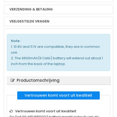
VERZENDING & BETALING
VEELGESTELDE VRAGEN
Note :
1. 10.8V and 11.1V are compatible, they are in common
use.
2. The 6600mAh(9 Cells) battery will extend out about 1
inch from the back of the laptop.
Productomschrijving
Vertrouwen komt voort uit kwaliteit
Vertrouwen komt voort uit kwaliteit
De
Dell 90-NFV6B1000Z
batterij maakt gebruik van de