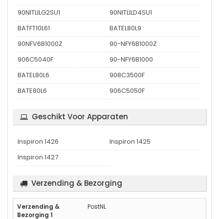
90NITLILG2SU1
90NITLILD4SU1
BATFT10L61
BATEL80L9
90NFV6B1000Z
90-NFY6B1000Z
906C5040F
90-NFY6B1000
BATEL80L6
908C3500F
BATE80L6
906C5050F
Geschikt Voor Apparaten
Inspiron 1426
Inspiron 1425
Inspiron 1427
Verzending & Bezorging
PostNL