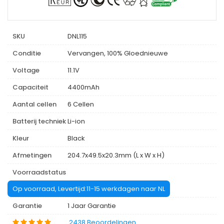
SKU
DNL115
Conditie
Vervangen, 100% Gloednieuwe
Voltage
11.1V
Capaciteit
4400mAh
Aantal cellen
6 Cellen
Batterij techniek
Li-ion
Kleur
Black
Afmetingen
204.7x49.5x20.3mm (L x W x H)
Voorraadstatus
Op voorraad, Levertijd:11-15 werkdagen naar NL
Garantie
1 Jaar Garantie
2438 Beoordelingen