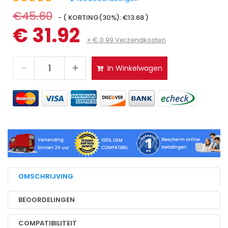
€45.60
- ( KORTING(30%): €13.68 )
€ 31.92
+ € 0.99 Verzendkosten
In Winkelwagen
OMSCHRIJVING
BEOORDELINGEN
COMPATIBILITEIT