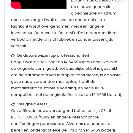
batterij maakt gebruik van
de nieuwe generatie
gloednieuwe A+ lithium
accu's van hoge kwaliteit van de oorspronkelijke
fabrikant wordt overgenomen, met een langere
levensduur. De accu's in BatteryForDell.nl worden direct
verkocht met de prijs af fabriek en zonder tussentijds
verschil.
De details wijzen op professionaliteit
Hoog Kwaliteit
Dell Inspiron 14 5459
laptop accu keuren
de originele vorm goed, het duidelijke etiket is geschikt
om de parameters van laptop te controleren, is de vaste
gesp nauw verbonden met laptop, heeft de
metaalinterface stabiele voeding, en het is 100%
compatibel met de originele
Dell Inspiron 14 5459
batterij.
Veiligheid eerst
Onze Gloednieuwe vervangend batterijen zijn CE, UL,
ROHS, ISO9001/9002 en andere internationale
certificeringen gepasseerd. Alvorens uw handen te
bereiken, ondergaat elke
Dell Inspiron 14 5459
batterij