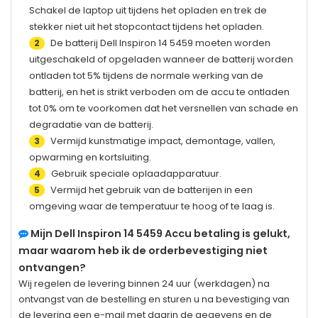
Schakel de laptop uit tijdens het opladen en trek de
stekker niet uit het stopcontact tijdens het opladen.
De batterij
Dell Inspiron 14 5459
moeten worden
2
uitgeschakeld of opgeladen wanneer de batterij worden
ontladen tot 5% tijdens de normale werking van de
batterij, en het is strikt verboden om de accu te ontladen
tot 0% om te voorkomen dat het versnellen van schade en
degradatie van de batterij.
Vermijd kunstmatige impact, demontage, vallen,
3
opwarming en kortsluiting.
Gebruik speciale oplaadapparatuur.
4
Vermijd het gebruik van de batterijen in een
5
omgeving waar de temperatuur te hoog of te laag is.
Mijn
Dell Inspiron 14 5459
Accu betaling is gelukt,
maar waarom heb ik de orderbevestiging niet
ontvangen?
Wij regelen de levering binnen 24 uur (werkdagen) na
ontvangst van de bestelling en sturen u na bevestiging van
de levering een e-mail met daarin de gegevens en de