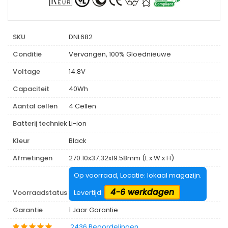
SKU
DNL682
Conditie
Vervangen, 100% Gloednieuwe
Voltage
14.8V
Capaciteit
40Wh
Aantal cellen
4 Cellen
Batterij techniek
Li-ion
Kleur
Black
Afmetingen
270.10x37.32x19.58mm (L x W x H)
Op voorraad, Locatie: lokaal magazijn.
4-6 werkdagen
Voorraadstatus
Levertijd:
Garantie
1 Jaar Garantie
2436 Beoordelingen