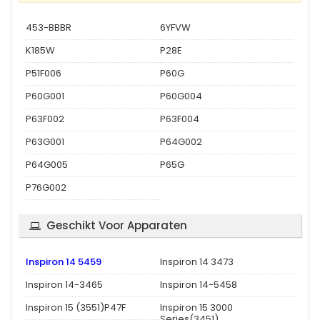
453-BBBR
6YFVW
K185W
P28E
P51F006
P60G
P60G001
P60G004
P63F002
P63F004
P63G001
P64G002
P64G005
P65G
P76G002
Geschikt Voor Apparaten
Inspiron 14 5459
Inspiron 14 3473
Inspiron 14-3465
Inspiron 14-5458
Inspiron 15 (3551)P47F
Inspiron 15 3000
Series(3451)