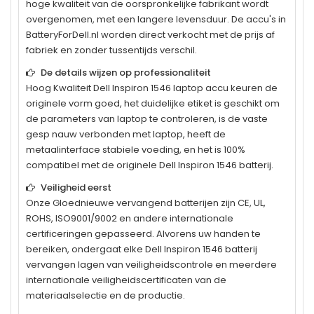
hoge kwaliteit van de oorspronkelijke fabrikant wordt
overgenomen, met een langere levensduur. De accu's in
BatteryForDell.nl worden direct verkocht met de prijs af
fabriek en zonder tussentijds verschil.
De details wijzen op professionaliteit
Hoog Kwaliteit
Dell Inspiron 1546
laptop accu keuren de
originele vorm goed, het duidelijke etiket is geschikt om
de parameters van laptop te controleren, is de vaste
gesp nauw verbonden met laptop, heeft de
metaalinterface stabiele voeding, en het is 100%
compatibel met de originele
Dell Inspiron 1546
batterij.
Veiligheid eerst
Onze Gloednieuwe vervangend batterijen zijn CE, UL,
ROHS, ISO9001/9002 en andere internationale
certificeringen gepasseerd. Alvorens uw handen te
bereiken, ondergaat elke
Dell Inspiron 1546
batterij
vervangen lagen van veiligheidscontrole en meerdere
internationale veiligheidscertificaten van de
materiaalselectie en de productie.