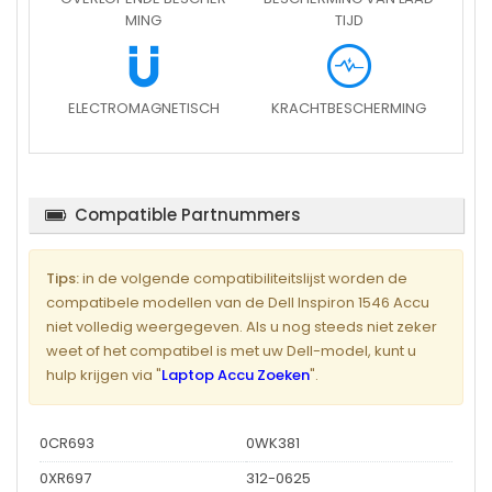
MING
TIJD
ELECTROMAGNETISCH
KRACHTBESCHERMING
Compatible Partnummers
Tips:
in de volgende compatibiliteitslijst worden de
compatibele modellen van de Dell Inspiron 1546 Accu
niet volledig weergegeven. Als u nog steeds niet zeker
weet of het compatibel is met uw Dell-model, kunt u
hulp krijgen via "
Laptop Accu Zoeken
".
0CR693
0WK381
0XR697
312-0625