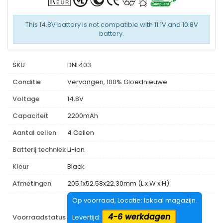
This 14.8V battery is not compatible with 11.1V and 10.8V
battery.
SKU
DNL403
Conditie
Vervangen, 100% Gloednieuwe
Voltage
14.8V
Capaciteit
2200mAh
Aantal cellen
4 Cellen
Batterij techniek
Li-ion
Kleur
Black
Afmetingen
205.1x52.58x22.30mm (L x W x H)
Op voorraad, Locatie: lokaal magazijn.
4-6 werkdagen
Voorraadstatus
Levertijd: