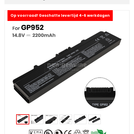
Op voorraad! Geschatte levertijd 4-6 werkdagen