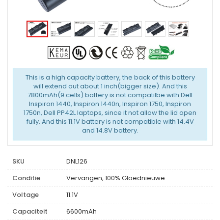
This is a high capacity battery, the back of this battery
will extend out about 1 inch(bigger size). And this
7800mAh(9 cells) battery is not compatilbe with Dell
Inspiron 1440, Inspiron 1440n, Inspiron 1750, Inspiron
1750n, Dell PP42L laptops, since it not allow the lid open
fully. And this 11.1V battery is not compatible with 14.4V
and 14.8V battery.
SKU
DNL126
Conditie
Vervangen, 100% Gloednieuwe
Voltage
11.1V
Capaciteit
6600mAh