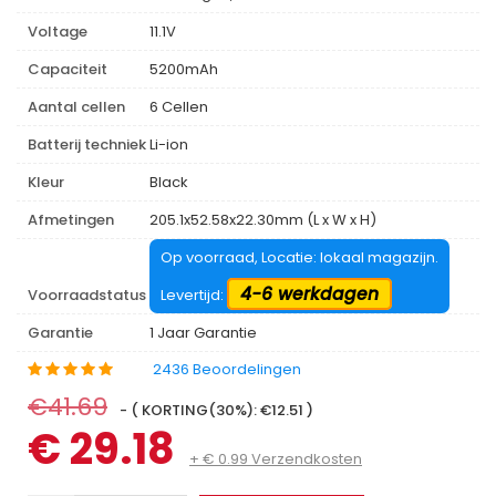
Voltage
11.1V
Capaciteit
5200mAh
Aantal cellen
6 Cellen
Batterij techniek
Li-ion
Kleur
Black
Afmetingen
205.1x52.58x22.30mm (L x W x H)
Op voorraad, Locatie: lokaal magazijn.
4-6 werkdagen
Voorraadstatus
Levertijd:
Garantie
1 Jaar Garantie
2436 Beoordelingen
€41.69
- ( KORTING(30%): €12.51 )
€ 29.18
+ € 0.99 Verzendkosten