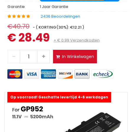
Garantie
1 Jaar Garantie
2436 Beoordelingen
€40.70
- ( KORTING(30%): €12.21 )
€ 28.49
+ € 0.99 Verzendkosten
In Winkelwagen
Op voorraad! Geschatte levertijd 4-6 werkdagen