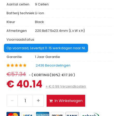
Aantal cellen
9 Cellen
Batterij techniek
Li-ion
Kleur
Black
Afmetingen
220.8x67.5x23.4mm (L x W x H)
Voorraadstatus
Op voorraad, Levertijd:11-15 werkdagen naar NL
Garantie
1 Jaar Garantie
2436 Beoordelingen
€57.34
- ( KORTING(30%): €17.20 )
€ 40.14
+ € 0.99 Verzendkosten
In Winkelwagen