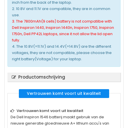
inch from the back of the laptop.
2. 10.8V and 11.1V are compatible, they are in common
use.
3. The 7800mAh(9 cells) battery is not compatilbe with
Dell Inspiron 1440, Inspiron 1440n, Inspiron 1750, Inspiron
1750n, Dell PP42L laptops, since it not allow the lid open
fully.
4. The 10.8V(=11.1V) and 14.4V(=14.8V) are the different
voltages, they are not compatible, please choose the
right battery(Voltage) for your laptop.
Productomschrijving
Vertrouwen komt voort uit kwaliteit
Vertrouwen komt voort uit kwaliteit
De
Dell Inspiron 1546
batterij maakt gebruik van de
nieuwe generatie gloednieuwe A+ lithium accu's van