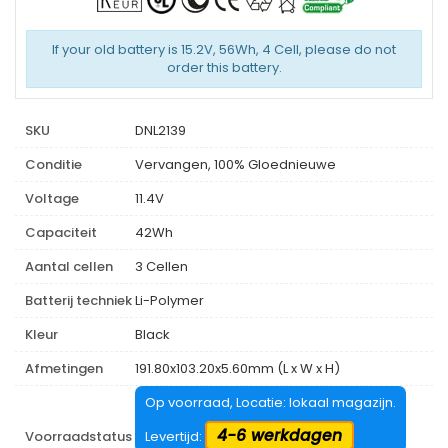
If your old battery is 15.2V, 56Wh, 4 Cell, please do not
order this battery.
SKU
DNL2139
Conditie
Vervangen, 100% Gloednieuwe
Voltage
11.4V
Capaciteit
42Wh
Aantal cellen
3 Cellen
Batterij techniek
Li-Polymer
Kleur
Black
Afmetingen
191.80x103.20x5.60mm (L x W x H)
Op voorraad, Locatie: lokaal magazijn.
4-6 werkdagen
Voorraadstatus
Levertijd: