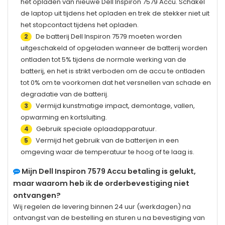
het opladen van nieuwe
Dell Inspiron 7579
Accu. Schakel
de laptop uit tijdens het opladen en trek de stekker niet uit
het stopcontact tijdens het opladen.
De batterij
Dell Inspiron 7579
moeten worden
2
uitgeschakeld of opgeladen wanneer de batterij worden
ontladen tot 5% tijdens de normale werking van de
batterij, en het is strikt verboden om de accu te ontladen
tot 0% om te voorkomen dat het versnellen van schade en
degradatie van de batterij.
Vermijd kunstmatige impact, demontage, vallen,
3
opwarming en kortsluiting.
Gebruik speciale oplaadapparatuur.
4
Vermijd het gebruik van de batterijen in een
5
omgeving waar de temperatuur te hoog of te laag is.
Mijn
Dell Inspiron 7579
Accu betaling is gelukt,
maar waarom heb ik de orderbevestiging niet
ontvangen?
Wij regelen de levering binnen 24 uur (werkdagen) na
ontvangst van de bestelling en sturen u na bevestiging van