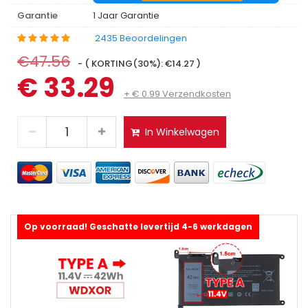
Garantie
1 Jaar Garantie
2435 Beoordelingen
€47.56
- ( KORTING(30%): €14.27 )
€ 33.29
+ € 0.99 Verzendkosten
In Winkelwagen
Op voorraad! Geschatte levertijd 4-6 werkdagen