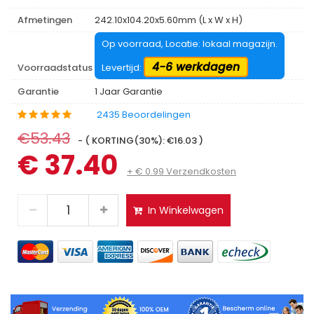
Afmetingen
242.10x104.20x5.60mm (L x W x H)
Op voorraad, Locatie: lokaal magazijn.
4-6 werkdagen
Voorraadstatus
Levertijd:
Garantie
1 Jaar Garantie
2435 Beoordelingen
€53.43
- ( KORTING(30%): €16.03 )
€ 37.40
+ € 0.99 Verzendkosten
In Winkelwagen