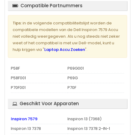
Compatible Partnummers
Tips:
in de volgende compatibiliteitslijst worden de
compatibele modellen van de Dell Inspiron 7579 Accu
niet volledig weergegeven. Als u nog steeds niet zeker
weet of het compatibel is met uw Dell-model, kunt u
hulp krijgen via "
Laptop Accu Zoeken
".
P58F
P69G001
P58F001
P69G
P70F001
P70F
Geschikt Voor Apparaten
Inspiron 7579
Inspiron 13 (7368)
Inspiron 13 7378
Inspiron 13 7378 2-IN-1