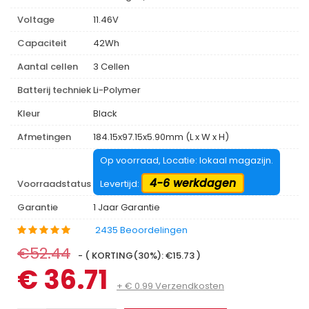
Voltage
11.46V
Capaciteit
42Wh
Aantal cellen
3 Cellen
Batterij techniek
Li-Polymer
Kleur
Black
Afmetingen
184.15x97.15x5.90mm (L x W x H)
Op voorraad, Locatie: lokaal magazijn.
4-6 werkdagen
Voorraadstatus
Levertijd:
Garantie
1 Jaar Garantie
2435 Beoordelingen
€52.44
- ( KORTING(30%): €15.73 )
€ 36.71
+ € 0.99 Verzendkosten