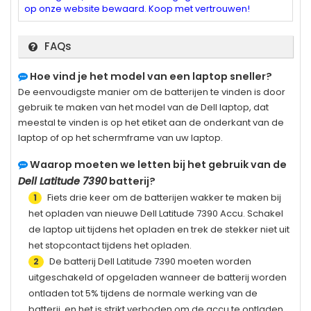
op onze website bewaard. Koop met vertrouwen!
FAQs
Hoe vind je het model van een laptop sneller?
De eenvoudigste manier om de batterijen te vinden is door
gebruik te maken van het model van de Dell laptop, dat
meestal te vinden is op het etiket aan de onderkant van de
laptop of op het schermframe van uw laptop.
Waarop moeten we letten bij het gebruik van de
Dell Latitude 7390
batterij?
Fiets drie keer om de batterijen wakker te maken bij
1
het opladen van nieuwe
Dell Latitude 7390
Accu. Schakel
de laptop uit tijdens het opladen en trek de stekker niet uit
het stopcontact tijdens het opladen.
De batterij
Dell Latitude 7390
moeten worden
2
uitgeschakeld of opgeladen wanneer de batterij worden
ontladen tot 5% tijdens de normale werking van de
batterij, en het is strikt verboden om de accu te ontladen