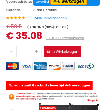
4-6 werkdagen
Voorraadstatus
Levertijd:
Garantie
1 Jaar Garantie
2436 Beoordelingen
€50.11
- ( KORTING(30%): €15.03 )
€ 35.08
+ € 0.99 Verzendkosten
In Winkelwagen
Op voorraad! Geschatte levertijd 4-6 werkdagen