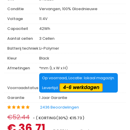
Conditie
Vervangen, 100% Gloednieuwe
Voltage
11.4V
Capaciteit
42Wh
Aantal cellen
3 Cellen
Batterij techniek
Li-Polymer
Kleur
Black
Afmetingen
*mm (L x W x H)
Op voorraad, Locatie: lokaal magazijn.
4-6 werkdagen
Voorraadstatus
Levertijd:
Garantie
1 Jaar Garantie
2436 Beoordelingen
€52.44
- ( KORTING(30%): €15.73 )
€ 36.71