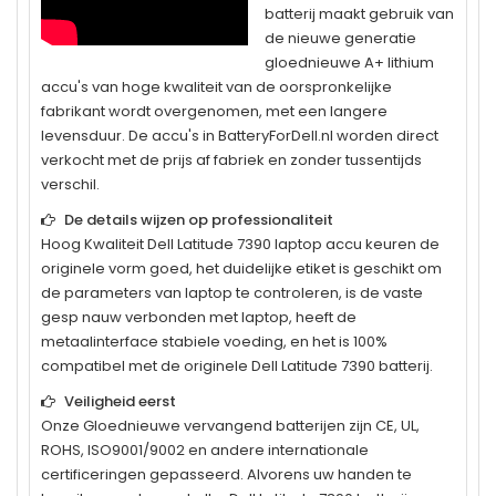
batterij maakt gebruik van
de nieuwe generatie
gloednieuwe A+ lithium
accu's van hoge kwaliteit van de oorspronkelijke
fabrikant wordt overgenomen, met een langere
levensduur. De accu's in BatteryForDell.nl worden direct
verkocht met de prijs af fabriek en zonder tussentijds
verschil.
De details wijzen op professionaliteit
Hoog Kwaliteit
Dell Latitude 7390
laptop accu keuren de
originele vorm goed, het duidelijke etiket is geschikt om
de parameters van laptop te controleren, is de vaste
gesp nauw verbonden met laptop, heeft de
metaalinterface stabiele voeding, en het is 100%
compatibel met de originele
Dell Latitude 7390
batterij.
Veiligheid eerst
Onze Gloednieuwe vervangend batterijen zijn CE, UL,
ROHS, ISO9001/9002 en andere internationale
certificeringen gepasseerd. Alvorens uw handen te