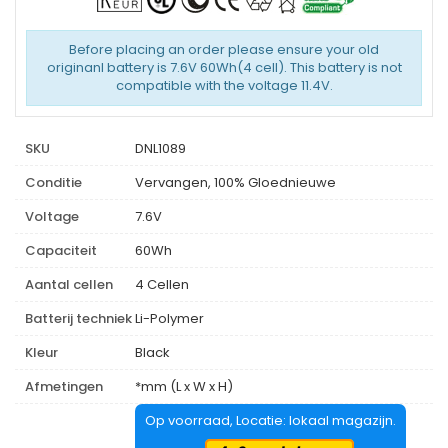
Before placing an order please ensure your old
originanl battery is 7.6V 60Wh(4 cell). This battery is not
compatible with the voltage 11.4V.
SKU
DNL1089
Conditie
Vervangen, 100% Gloednieuwe
Voltage
7.6V
Capaciteit
60Wh
Aantal cellen
4 Cellen
Batterij techniek
Li-Polymer
Kleur
Black
Afmetingen
*mm (L x W x H)
Op voorraad, Locatie: lokaal magazijn.