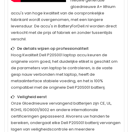
nieuwe generatie
gloednieuwe A+ lithium
accu's van hoge kwaliteit van de oorspronkelijke
fabrikant wordt overgenomen, met een langere
levensduur. De accu's in BatteryForDell.nl worden direct
verkocht met de prijs af fabriek en zonder tussentijds
verschil.
De details wijzen op professionaliteit
Hoog Kwaliteit
Dell P20S001
laptop accu keuren de
originele vorm goed, het duidelijke etiket is geschikt om
de parameters van laptop te controleren, is de vaste
gesp nauw verbonden met laptop, heeft de
metaalinterface stabiele voeding, en het is 100%
compatibel met de originele
Dell P20S001
batterij.
Veiligheid eerst
Onze Gloednieuwe vervangend batterijen zijn CE, UL,
ROHS, ISO9001/9002 en andere internationale
certificeringen gepasseerd. Alvorens uw handen te
bereiken, ondergaat elke
Dell P20S001
batterij vervangen
lagen van veiligheidscontrole en meerdere