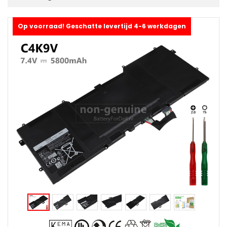
Op voorraad! Geschatte levertijd 4-6 werkdagen