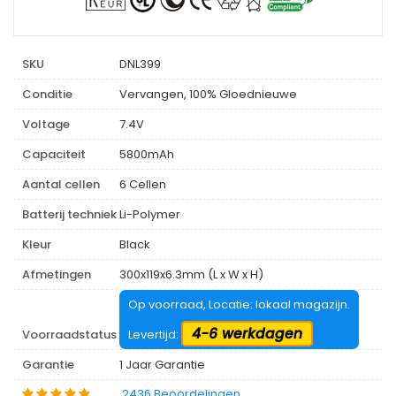
SKU
DNL399
Conditie
Vervangen, 100% Gloednieuwe
Voltage
7.4V
Capaciteit
5800mAh
Aantal cellen
6 Cellen
Batterij techniek
Li-Polymer
Kleur
Black
Afmetingen
300x119x6.3mm (L x W x H)
Op voorraad, Locatie: lokaal magazijn.
4-6 werkdagen
Voorraadstatus
Levertijd:
Garantie
1 Jaar Garantie
2436 Beoordelingen