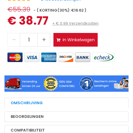
€55.39
- ( KORTING(30%): €16.62 )
€ 38.77
+ € 0.99 Verzendkosten
In Winkelwagen
OMSCHRIJVING
BEOORDELINGEN
COMPATIBILITEIT