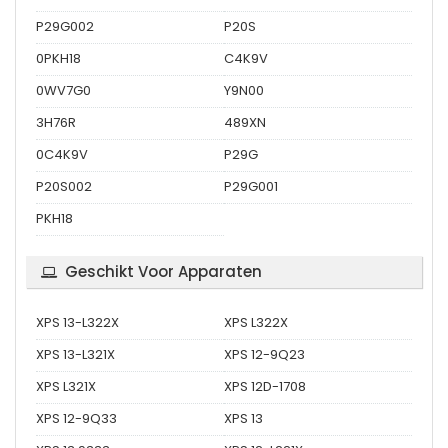
P29G002
P20S
0PKH18
C4K9V
0WV7G0
Y9N00
3H76R
489XN
0C4K9V
P29G
P20S002
P29G001
PKH18
Geschikt Voor Apparaten
XPS 13-L322X
XPS L322X
XPS 13-L321X
XPS 12-9Q23
XPS L321X
XPS 12D-1708
XPS 12-9Q33
XPS 13