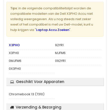
Tips:
in de volgende compatibiliteitslijst worden de
compatibele modellen van de Dell X3PHO Accu niet
volledig weergegeven. Als u nog steeds niet zeker
weet of het compatibel is met uw Dell-model, kunt u
hulp krijgen via "
Laptop Accu Zoeken
".
X3PHO
92YR1
X3PH0
MJFM6
0MJFM6
092YR1
0X3PH0
Geschikt Voor Apparaten
Chromebook 13 (7310)
Verzending & Bezorging