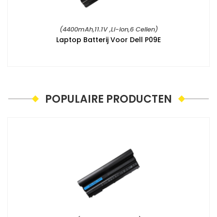
(55Wh,7.6V,Li-Polymer,4 Cellen)
(4400mAh,11.1V ,Li-ion,6 Cellen)
Laptop Batterij Voor Dell V6VMN
Laptop Batterij Voor Dell P09E
POPULAIRE PRODUCTEN