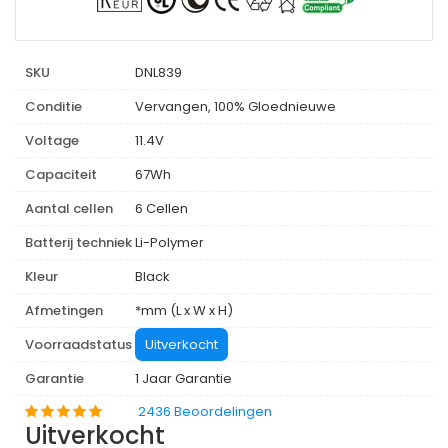
SKU
DNL839
Conditie
Vervangen, 100% Gloednieuwe
Voltage
11.4V
Capaciteit
67Wh
Aantal cellen
6 Cellen
Batterij techniek
Li-Polymer
Kleur
Black
Afmetingen
*mm (L x W x H)
Voorraadstatus
Uitverkocht
Garantie
1 Jaar Garantie
2436 Beoordelingen
Uitverkocht