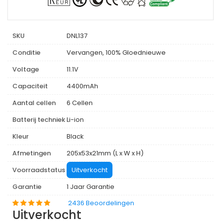
SKU
DNL137
Conditie
Vervangen, 100% Gloednieuwe
Voltage
11.1V
Capaciteit
4400mAh
Aantal cellen
6 Cellen
Batterij techniek
Li-ion
Kleur
Black
Afmetingen
205x53x21mm (L x W x H)
Voorraadstatus
Uitverkocht
Garantie
1 Jaar Garantie
2436 Beoordelingen
Uitverkocht