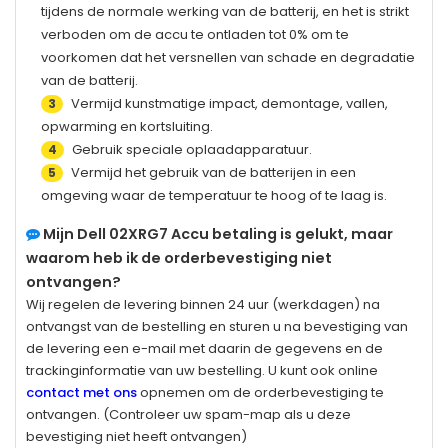
tijdens de normale werking van de batterij, en het is strikt
verboden om de accu te ontladen tot 0% om te
voorkomen dat het versnellen van schade en degradatie
van de batterij.
Vermijd kunstmatige impact, demontage, vallen,
3
opwarming en kortsluiting.
Gebruik speciale oplaadapparatuur.
4
Vermijd het gebruik van de batterijen in een
5
omgeving waar de temperatuur te hoog of te laag is.
Mijn
Dell 02XRG7
Accu betaling is gelukt, maar
waarom heb ik de orderbevestiging niet
ontvangen?
Wij regelen de levering binnen 24 uur (werkdagen) na
ontvangst van de bestelling en sturen u na bevestiging van
de levering een e-mail met daarin de gegevens en de
trackinginformatie van uw bestelling. U kunt ook online
contact met ons
opnemen om de orderbevestiging te
ontvangen. (Controleer uw spam-map als u deze
bevestiging niet heeft ontvangen)