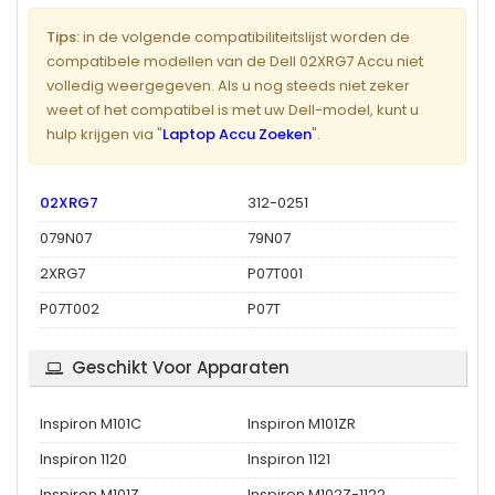
Tips:
in de volgende compatibiliteitslijst worden de
compatibele modellen van de Dell 02XRG7 Accu niet
volledig weergegeven. Als u nog steeds niet zeker
weet of het compatibel is met uw Dell-model, kunt u
hulp krijgen via "
Laptop Accu Zoeken
".
02XRG7
312-0251
079N07
79N07
2XRG7
P07T001
P07T002
P07T
Geschikt Voor Apparaten
Inspiron M101C
Inspiron M101ZR
Inspiron 1120
Inspiron 1121
Inspiron M101Z
Inspiron M102Z-1122