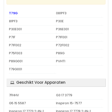
T79G
081PF3
81PF3
P30E
P30E001
P36E001
P71F
P71F001
P71F002
P72F002
P75F003
P89G
P89G001
PVHT1
T79G001
Geschikt Voor Apparaten
7FHHV
G3 17 3779
G5 15 5587
Inspiron 15-7577
Inspiron 17 7773 2-IN-1
Inspiron 17 7778 2-IN-1