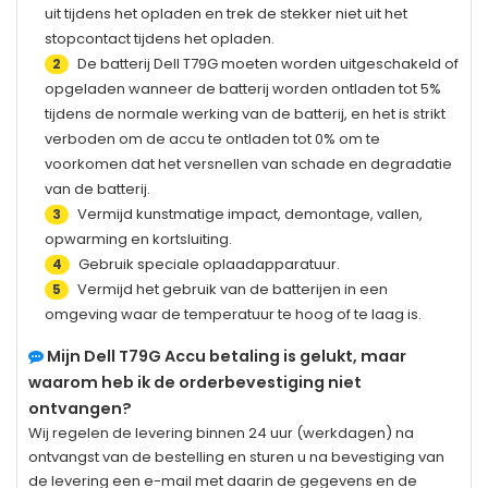
uit tijdens het opladen en trek de stekker niet uit het
stopcontact tijdens het opladen.
De batterij
Dell T79G
moeten worden uitgeschakeld of
2
opgeladen wanneer de batterij worden ontladen tot 5%
tijdens de normale werking van de batterij, en het is strikt
verboden om de accu te ontladen tot 0% om te
voorkomen dat het versnellen van schade en degradatie
van de batterij.
Vermijd kunstmatige impact, demontage, vallen,
3
opwarming en kortsluiting.
Gebruik speciale oplaadapparatuur.
4
Vermijd het gebruik van de batterijen in een
5
omgeving waar de temperatuur te hoog of te laag is.
Mijn
Dell T79G
Accu betaling is gelukt, maar
waarom heb ik de orderbevestiging niet
ontvangen?
Wij regelen de levering binnen 24 uur (werkdagen) na
ontvangst van de bestelling en sturen u na bevestiging van
de levering een e-mail met daarin de gegevens en de