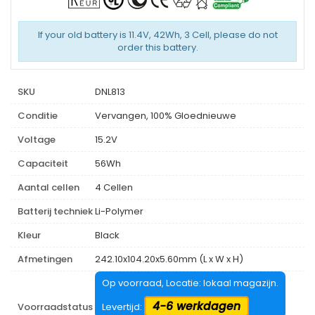
If your old battery is 11.4V, 42Wh, 3 Cell, please do not
order this battery.
SKU
DNL813
Conditie
Vervangen, 100% Gloednieuwe
Voltage
15.2V
Capaciteit
56Wh
Aantal cellen
4 Cellen
Batterij techniek
Li-Polymer
Kleur
Black
Afmetingen
242.10x104.20x5.60mm (L x W x H)
Op voorraad, Locatie: lokaal magazijn.
4-6 werkdagen
Voorraadstatus
Levertijd: