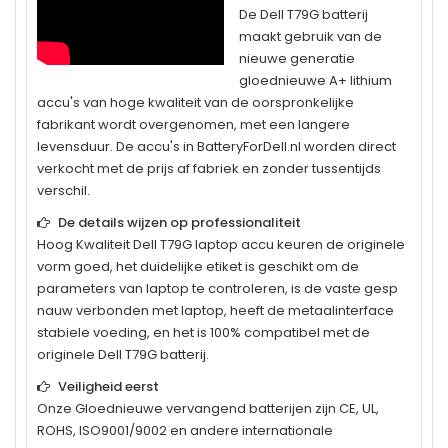
De
Dell T79G
batterij
maakt gebruik van de
nieuwe generatie
gloednieuwe A+ lithium
accu's van hoge kwaliteit van de oorspronkelijke
fabrikant wordt overgenomen, met een langere
levensduur. De accu's in BatteryForDell.nl worden direct
verkocht met de prijs af fabriek en zonder tussentijds
verschil.
De details wijzen op professionaliteit
Hoog Kwaliteit
Dell T79G
laptop accu keuren de originele
vorm goed, het duidelijke etiket is geschikt om de
parameters van laptop te controleren, is de vaste gesp
nauw verbonden met laptop, heeft de metaalinterface
stabiele voeding, en het is 100% compatibel met de
originele
Dell T79G
batterij.
Veiligheid eerst
Onze Gloednieuwe vervangend batterijen zijn CE, UL,
ROHS, ISO9001/9002 en andere internationale