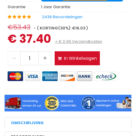
Garantie
1 Jaar Garantie
2436 Beoordelingen
€53.43
- ( KORTING(30%): €16.03 )
€ 37.40
+ € 0.99 Verzendkosten
In Winkelwagen
OMSCHRIJVING