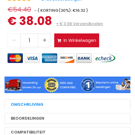
€54.40
- ( KORTING(30%): €16.32 )
€ 38.08
+ € 0.99 Verzendkosten
In Winkelwagen
OMSCHRIJVING
BEOORDELINGEN
COMPATIBILITEIT