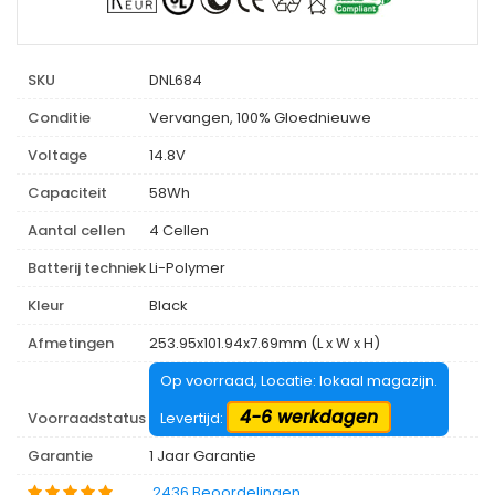
SKU
DNL684
Conditie
Vervangen, 100% Gloednieuwe
Voltage
14.8V
Capaciteit
58Wh
Aantal cellen
4 Cellen
Batterij techniek
Li-Polymer
Kleur
Black
Afmetingen
253.95x101.94x7.69mm (L x W x H)
Op voorraad, Locatie: lokaal magazijn.
4-6 werkdagen
Voorraadstatus
Levertijd:
Garantie
1 Jaar Garantie
2436 Beoordelingen