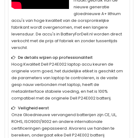
maakt gebruik van de
nieuwe generatie
gloednieuwe A+ lithium
accu's van hoge kwaliteit van de oorspronkelijke
fabrikant wordt overgenomen, met een langere
levensduur. De accu's in BatteryForDell.nl worden direct
verkocht met de prijs af fabriek en zonder tussentijds
verschil.
De details wijzen op professionaliteit
Hoog Kwaliteit
Dell P24E002
laptop accu keuren de
originele vorm goed, het duidelijke etiket is geschikt om
de parameters van laptop te controleren, is de vaste
gesp nauw verbonden met laptop, heeft de
metaalinterface stabiele voeding, en het is 100%
compatibel met de originele
Dell P24E002
batterij.
Veiligheid eerst
Onze Gloednieuwe vervangend batterijen zijn CE, UL,
ROHS, ISO9001/9002 en andere internationale
certificeringen gepasseerd. Alvorens uw handen te
bereiken, ondergaat elke
Dell P24E002
batterij