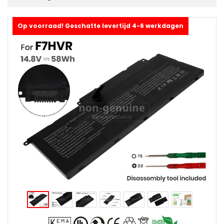
Op voorraad! Geschatte levertijd 4-6 werkdagen