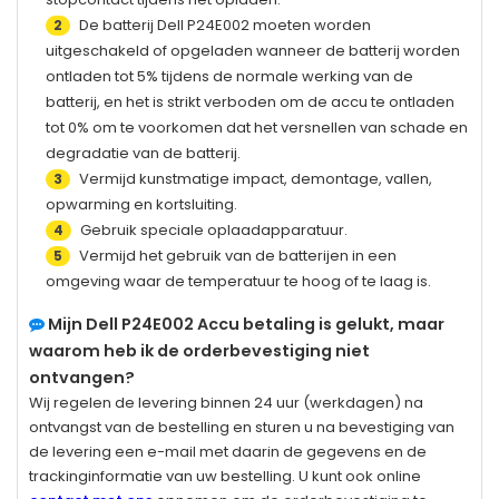
De batterij
Dell P24E002
moeten worden
2
uitgeschakeld of opgeladen wanneer de batterij worden
ontladen tot 5% tijdens de normale werking van de
batterij, en het is strikt verboden om de accu te ontladen
tot 0% om te voorkomen dat het versnellen van schade en
degradatie van de batterij.
Vermijd kunstmatige impact, demontage, vallen,
3
opwarming en kortsluiting.
Gebruik speciale oplaadapparatuur.
4
Vermijd het gebruik van de batterijen in een
5
omgeving waar de temperatuur te hoog of te laag is.
Mijn
Dell P24E002
Accu betaling is gelukt, maar
waarom heb ik de orderbevestiging niet
ontvangen?
Wij regelen de levering binnen 24 uur (werkdagen) na
ontvangst van de bestelling en sturen u na bevestiging van
de levering een e-mail met daarin de gegevens en de
trackinginformatie van uw bestelling. U kunt ook online