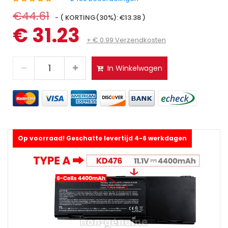
€44.61
- ( KORTING(30%): €13.38 )
€ 31.23
+ € 0.99 Verzendkosten
In Winkelwagen
Op voorraad! Geschatte levertijd 4-6 werkdagen