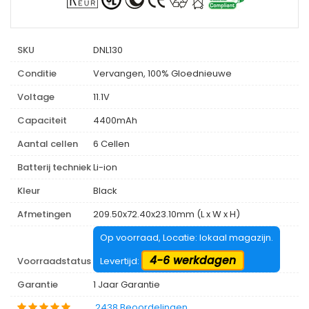
SKU
DNL130
Conditie
Vervangen, 100% Gloednieuwe
Voltage
11.1V
Capaciteit
4400mAh
Aantal cellen
6 Cellen
Batterij techniek
Li-ion
Kleur
Black
Afmetingen
209.50x72.40x23.10mm (L x W x H)
Op voorraad, Locatie: lokaal magazijn.
4-6 werkdagen
Voorraadstatus
Levertijd:
Garantie
1 Jaar Garantie
2438 Beoordelingen