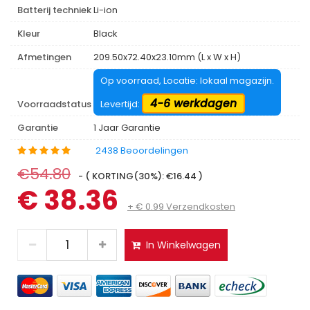
Batterij techniek
Li-ion
Kleur
Black
Afmetingen
209.50x72.40x23.10mm (L x W x H)
Op voorraad, Locatie: lokaal magazijn.
4-6 werkdagen
Voorraadstatus
Levertijd:
Garantie
1 Jaar Garantie
2438 Beoordelingen
€54.80
- ( KORTING(30%): €16.44 )
€ 38.36
+ € 0.99 Verzendkosten
In Winkelwagen