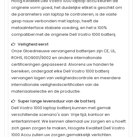
Hoog Kwaliteit
Dell Vostro 1000
laptop accu keuren de
originele vorm goed, het duidelijke etiket is geschikt om
de parameters van laptop te controleren, is de vaste
gesp nauw verbonden met laptop, heeft de
metaalinterface stabiele voeding, en het is 100%
compatibel met de originele
Dell Vostro 1000
batterij.
Veiligheid eerst
Onze Gloednieuwe vervangend batterijen zijn CE, UL,
ROHS, ISO9001/9002 en andere internationale
certificeringen gepasseerd. Alvorens uw handen te
bereiken, ondergaat elke
Dell Vostro 1000
batterij
vervangen lagen van veiligheidscontrole en meerdere
internationale veiligheidscertificaten van de
materiaalselectie en de productie.
Super lange levensduur van de batterij
Dell Vostro 1000
laptop batterij kunnen met gemak
verschillende scenario's aan: Vrije tijd, kantoor en
entertainment. We kennen allemaal uw zorgen en u hoeft
zich geen zorgen te maken, Hoogste Kwaliteit Dell Vostro
1000 Accu zullen uw zorgen gemakkelijk verlichten.