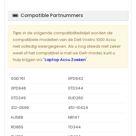
Compatible Partnummers
Tips:
in de volgende compatibiliteitslijst worden de
compatibele modellen van de Dell Vostro 1000 Accu
niet volledig weergegeven. Als u nog steeds niet zeker
weet of het compatibel is met uw Dell-model, kunt u
hulp krijgen via "
Laptop Accu Zoeken
".
0GD761
0PD942
0PD946
0TD344
0TD349
0UD260
312-0599
451-10424
HJ588
NR147
RD855
TD344