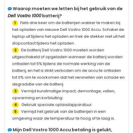
Waarop moeten we letten bij het gebruik van de
Dell Vostro 1000
batterij?
Fiets drie keer om de batterijen wakker te maken bij
1
het opladen van nieuwe
Dell Vostro 1000
Accu. Schakel de
laptop uit tijdens het opladen en trek de stekker niet uit het
stopcontact tijdens het opladen.
De batterij
Dell Vostro 1000
moeten worden
2
uitgeschakeld of opgeladen wanneer de batterij worden
ontladen tot 5% tijdens de normale werking van de
batterij, en het is strikt verboden om de accu te ontladen
tot 0% om te voorkomen dat het versnellen van schade en
degradatie van de batterij.
Vermijd kunstmatige impact, demontage, vallen,
3
opwarming en kortsluiting.
Gebruik speciale oplaadapparatuur.
4
Vermijd het gebruik van de batterijen in een
5
omgeving waar de temperatuur te hoog of te laag is.
Mijn
Dell Vostro 1000
Accu betaling is gelukt,