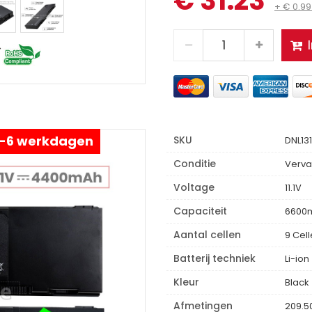
€ 31.23
+ € 0.9
 4-6 werkdagen
SKU
DNL131
Conditie
Verva
Voltage
11.1V
Capaciteit
6600
Aantal cellen
9 Cel
Batterij techniek
Li-ion
Kleur
Black
Afmetingen
209.5