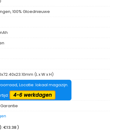
0
ngen, 100% Gloednieuwe
mAh
len
0x72.40x23.10mm (L x W x H)
oorraad, Locatie: lokaal magazijn.
4-6 werkdagen
rtijd:
 Garantie
gen
 €13.38 )