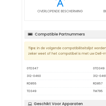
OVERLOPENDE BESCHERMING
B
Compatible Partnummers
Tips:
in de volgende compatibiliteitslijst worde
zeker weet of het compatibel is met uw Dell-mod
0TD347
0TD349
312-0460
312-046
RD855
RD857
TD349
TM795
Geschikt Voor Apparaten