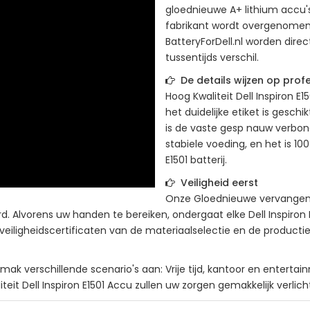
gloednieuwe A+ lithium accu's
fabrikant wordt overgenomen,
BatteryForDell.nl worden direc
tussentijds verschil.
De details wijzen op profe
Hoog Kwaliteit
Dell Inspiron E15
het duidelijke etiket is gesc
is de vaste gesp nauw verbon
stabiele voeding, en het is 1
E1501
batterij.
Veiligheid eerst
Onze Gloednieuwe vervangend 
rd. Alvorens uw handen te bereiken, ondergaat elke
Dell Inspiron 
veiligheidscertificaten van de materiaalselectie en de productie
ak verschillende scenario's aan: Vrije tijd, kantoor en entert
it Dell Inspiron E1501 Accu zullen uw zorgen gemakkelijk verlich