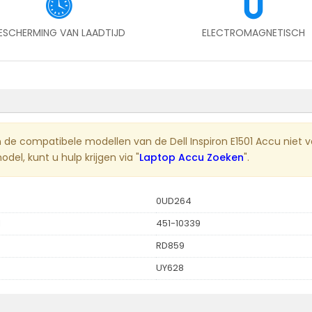
ESCHERMING VAN LAADTIJD
ELECTROMAGNETISCH
n de compatibele modellen van de Dell Inspiron E1501 Accu niet 
el, kunt u hulp krijgen via "
Laptop Accu Zoeken
".
0UD264
1
451-10339
RD859
UY628