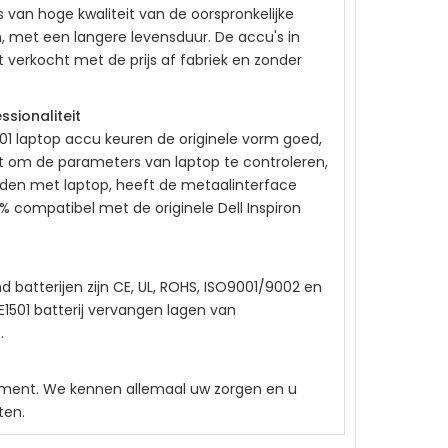
 van hoge kwaliteit van de oorspronkelijke
 met een langere levensduur. De accu's in
t verkocht met de prijs af fabriek en zonder
ssionaliteit
01
laptop accu keuren de originele vorm goed,
hikt om de parameters van laptop te controleren,
den met laptop, heeft de metaalinterface
00% compatibel met de originele
Dell Inspiron
batterijen zijn CE, UL, ROHS, ISO9001/9002 en
E1501
batterij vervangen lagen van
.
ainment. We kennen allemaal uw zorgen en u
ten.