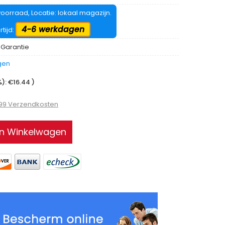
oorraad, Locatie: lokaal magazijn.
4-6 werkdagen
rtijd:
 Garantie
gen
: €16.44 )
.99 Verzendkosten
In Winkelwagen