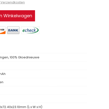
9 Verzendkosten
In Winkelwagen
ngen, 100% Gloednieuwe
mAh
len
0x72.40x23.10mm (L x W x H)