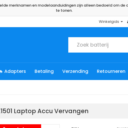
rmelde merknamen en modelaanduidingen zijn alleen bedoeld om de c
te tonen.
Winkelgids
🔥 Adapters
Betaling
Verzending
Retourneren
n E1501 Laptop Accu Vervangen