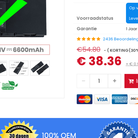
Op v
Voorraadstatus
Leve
Garantie
1 Jaar
2436 Beoordelin
€54.80
- ( KORTING(30%)
€ 38.36
+ € 0