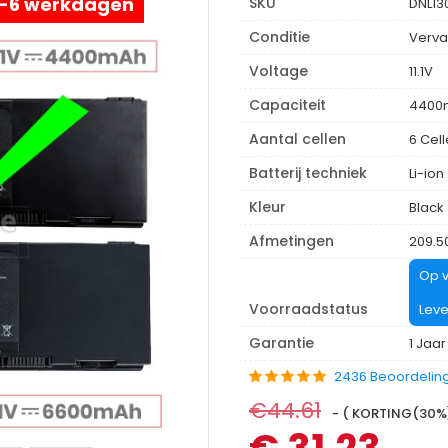
 4-6 werkdagen
SKU
DNL13
Conditie
Verva
Voltage
11.1V
Capaciteit
4400
Aantal cellen
6 Cel
Batterij techniek
Li-ion
Kleur
Black
Afmetingen
209.5
Op v
Voorraadstatus
Leve
Garantie
1 Jaar
2436 Beoordelin
€44.61
- ( KORTING(30%):