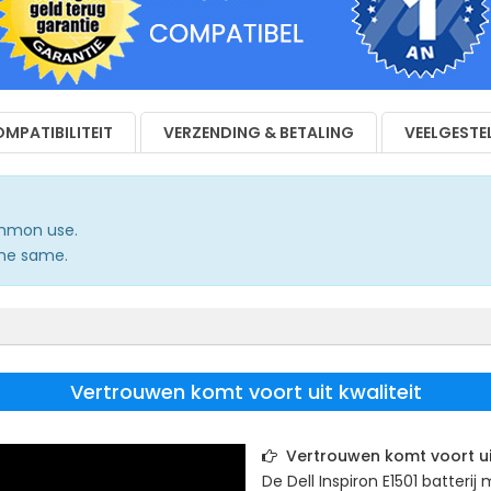
MPATIBILITEIT
VERZENDING & BETALING
VEELGESTE
common use.
the same.
Vertrouwen komt voort uit kwaliteit
Vertrouwen komt voort uit
De
Dell Inspiron E1501
batterij 