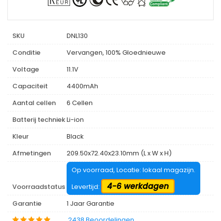
SKU
DNL130
Conditie
Vervangen, 100% Gloednieuwe
Voltage
11.1V
Capaciteit
4400mAh
Aantal cellen
6 Cellen
Batterij techniek
Li-ion
Kleur
Black
Afmetingen
209.50x72.40x23.10mm (L x W x H)
Op voorraad, Locatie: lokaal magazijn.
4-6 werkdagen
Voorraadstatus
Levertijd:
Garantie
1 Jaar Garantie
2438 Beoordelingen