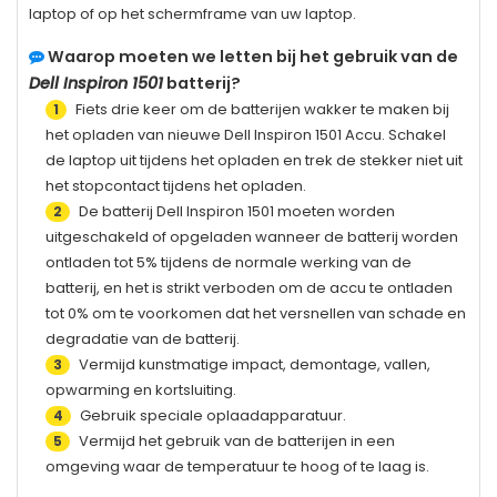
laptop of op het schermframe van uw laptop.
Waarop moeten we letten bij het gebruik van de
Dell Inspiron 1501
batterij?
Fiets drie keer om de batterijen wakker te maken bij
1
het opladen van nieuwe
Dell Inspiron 1501
Accu. Schakel
de laptop uit tijdens het opladen en trek de stekker niet uit
het stopcontact tijdens het opladen.
De batterij
Dell Inspiron 1501
moeten worden
2
uitgeschakeld of opgeladen wanneer de batterij worden
ontladen tot 5% tijdens de normale werking van de
batterij, en het is strikt verboden om de accu te ontladen
tot 0% om te voorkomen dat het versnellen van schade en
degradatie van de batterij.
Vermijd kunstmatige impact, demontage, vallen,
3
opwarming en kortsluiting.
Gebruik speciale oplaadapparatuur.
4
Vermijd het gebruik van de batterijen in een
5
omgeving waar de temperatuur te hoog of te laag is.