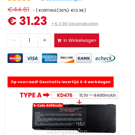
€44.61
- ( KORTING(30%): €13.38 )
€ 31.23
+ € 0.99 Verzendkosten
In Winkelwagen
Op voorraad! Geschatte levertijd 4-6 werkdagen