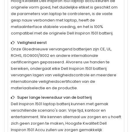
Hoog Kwaliteit
Dell Inspiron 1501
laptop accu keuren de
originele vorm goed, het duidelijke etiket is geschikt om
de parameters van laptop te controleren, is de vaste
gesp nauw verbonden met laptop, heeft de
metaalinterface stabiele voeding, en het is 100%
compatibel met de originele
Dell Inspiron 1501
batterij.
Veiligheid eerst
Onze Gloednieuwe vervangend batterijen zijn CE, UL,
ROHS, ISO9001/9002 en andere internationale
certificeringen gepasseerd. Alvorens uw handen te
bereiken, ondergaat elke
Dell Inspiron 1501
batterij
vervangen lagen van veiligheidscontrole en meerdere
internationale veiligheidscertificaten van de
materiaalselectie en de productie.
Super lange levensduur van de batterij
Dell Inspiron 1501
laptop batterij kunnen met gemak
verschillende scenario's aan: Vrije tijd, kantoor en
entertainment. We kennen allemaal uw zorgen en u hoeft
zich geen zorgen te maken, Hoogste Kwaliteit Dell
Inspiron 1501 Accu zullen uw zorgen gemakkelijk