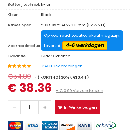
Batterij techniek
Li-ion
Kleur
Black
Afmetingen
209.50x72.40x23.10mm (L x W x H)
Op voorraad, Locatie: lokaal magazijn.
4-6 werkdagen
Voorraadstatus
Levertijd:
Garantie
1 Jaar Garantie
2438 Beoordelingen
€54.80
- ( KORTING(30%): €16.44 )
€ 38.36
+ € 0.99 Verzendkosten
In Winkelwagen