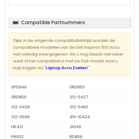
Compatible Partnummers
Tips:
in de volgende compatibiliteitslijst worden de
compatibele modellen van de Dell Inspiron 1501 Accu
niet volledig weergegeven. Als u nog steeds niet zeker
weet of het compatibel is met uw Dell-model, kunt u
hulp krijgen via "
Laptop Accu Zoeken
".
0PD946
0RD850
0RD859
312-0427
312-0428
312-0460
312-0599
451-10424
HK421
JN149
PR002
RD859