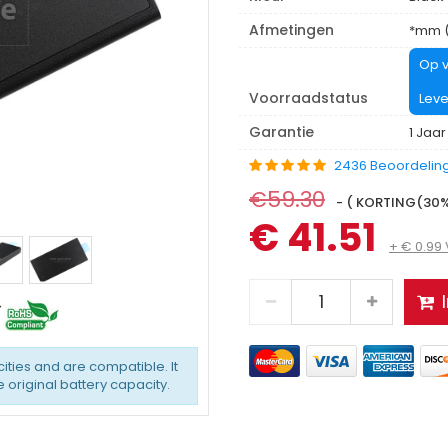
Afmetingen
*mm (
Op v
Voorraadstatus
Leve
Garantie
1 Jaar
2436 Beoordelin
€59.30
- ( KORTING(30%)
€ 41.51
+ € 0.99
ties and are compatible. It
original battery capacity.