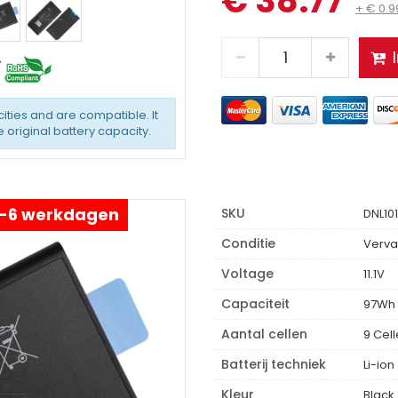
€ 38.77
+ € 0.
ties and are compatible. It
original battery capacity.
 4-6 werkdagen
SKU
DNL10
Conditie
Verva
Voltage
11.1V
Capaciteit
97Wh
Aantal cellen
9 Cel
Batterij techniek
Li-ion
Kleur
Black