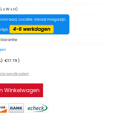
L x W x H)
oorraad, Locatie: lokaal magazijn.
4-6 werkdagen
rtijd:
 Garantie
gen
: €17.79 )
 Verzendkosten
In Winkelwagen