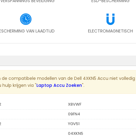
VERSPANNINGS BEVEILIGING
ESD-BESCHERMING
ESCHERMING VAN LAADTIJD
ELECTROMAGNETISCH
en de compatibele modellen van de Dell 4XKN5 Accu niet volledig
hulp krijgen via "
Laptop Accu Zoeken
".
2
X8VWF
09FN4
2
YGV51
04XKN5