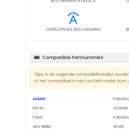
BESCHERMING KLASSE A
O
OVERLOPENDE BESCHERMING
B
Compatible Partnummers
Tips:
in de volgende compatibiliteitslijst word
of het compatibel is met uw Dell-model, kunt u 
4XKN5
P46G00
5XT3V
VCWGN
P45G
P45G00
453-BBBD
XRJDF