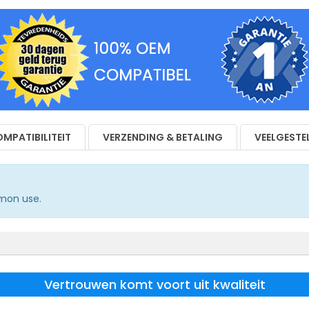
MPATIBILITEIT
VERZENDING & BETALING
VEELGESTE
mmon use.
Vertrouwen komt voort uit kwaliteit