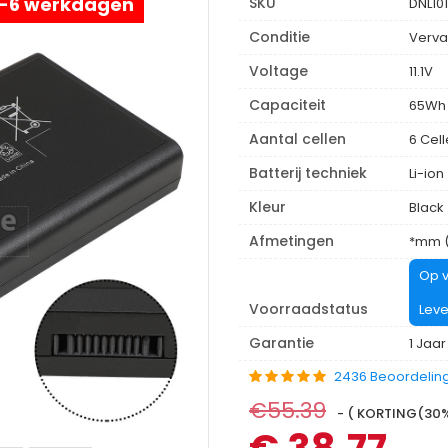
 4-6 werkdagen
SKU
DNL10
Conditie
Verva
Voltage
11.1V
Capaciteit
65Wh
Aantal cellen
6 Cel
Batterij techniek
Li-ion
Kleur
Black
Afmetingen
*mm (
Op v
Voorraadstatus
Leve
Garantie
1 Jaar
2436 Beoordelin
€55.39
- ( KORTING(30%)