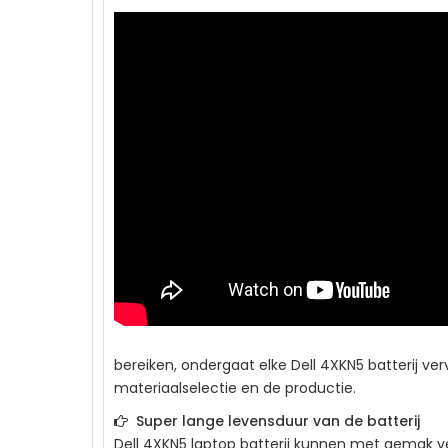
bereiken, ondergaat elke
Dell 4XKN5
batterij ve
materiaalselectie en de productie.
Super lange levensduur van de batterij
Dell 4XKN5
laptop batterij kunnen met gemak ver