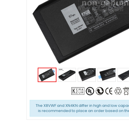
The X8VWF and XN4KN differ in high and low capaci
is recommended to place an order based on the 