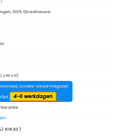
17
ngen, 100% Gloednieuwe
len
L x W x H)
oorraad, Locatie: lokaal magazijn.
4-6 werkdagen
rtijd:
 Garantie
gen
: €16.62 )