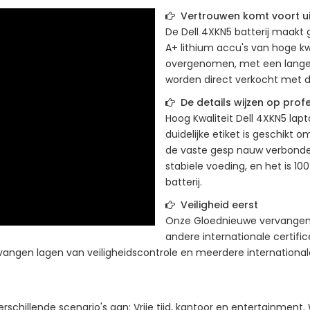
Vertrouwen komt voort uit
De
Dell 4XKN5
batterij maakt 
A+ lithium accu's van hoge kwa
overgenomen, met een langere
worden direct verkocht met de 
De details wijzen op profe
Hoog Kwaliteit
Dell 4XKN5
lapt
duidelijke etiket is geschikt 
de vaste gesp nauw verbonde
stabiele voeding, en het is 1
batterij.
Veiligheid eerst
Onze Gloednieuwe vervangend 
andere internationale certif
rvangen lagen van veiligheidscontrole en meerdere internationale
schillende scenario's aan: Vrije tijd, kantoor en entertainment