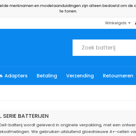
rmelde merknamen en modelaanduidingen zijn alleen bedoeld om de c
te tonen.
Winkelgids
🔥 Adapters
Betaling
Verzending
Retourneren
L SERIE BATTERIJEN
 Dell-batterij wordt geleverd in originele verpakking, met een ontw
ieksafmetingen. We gebruiken uitsluitend gloednieuwe A+-cellen van