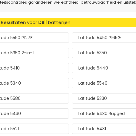
iteitscontroles garanderen we echtheid, betrouwbaarheid en uitstek
 Resultaten voor
Dell
batterijen
itude 5550 P127F
Latitude 5450 P165G
itude 5350 2-in-1
Latitude 5350
itude 5410
Latitude 5440
itude 5340
Latitude 5540
itude 5580
Latitude 5330
itude 5430
Latitude 5430 Rugged
tude 5521
Latitude 5431