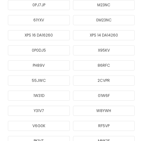
0PJ7JP
M23NC
61YXV
0M23NC
XPS 16 DA16260
XPS 14 DA14260
0P0DJ5
X95KV
PH89V
86RFC
55JWC
2CVPR
1W31D
01W6F
Y31V7
W8YWH
V6G0K
RF5VP
PK1VT
MNK2F