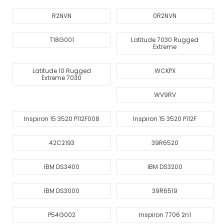
R2NVN
0R2NVN
T18G001
Latitude 7030 Rugged
Extreme
Latitude 10 Rugged
WCKPX
Extreme 7030
WV9RV
Inspiron 15 3520 P112F008
Inspiron 15 3520 P112F
42C2193
39R6520
IBM DS3400
IBM DS3200
IBM DS3000
39R6519
P54G002
Inspiron 7706 2n1