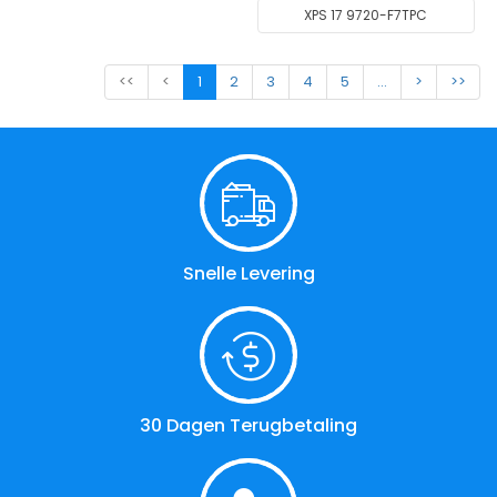
XPS 17 9720-F7TPC
<<
<
1
2
3
4
5
...
>
>>
Snelle Levering
30 Dagen Terugbetaling