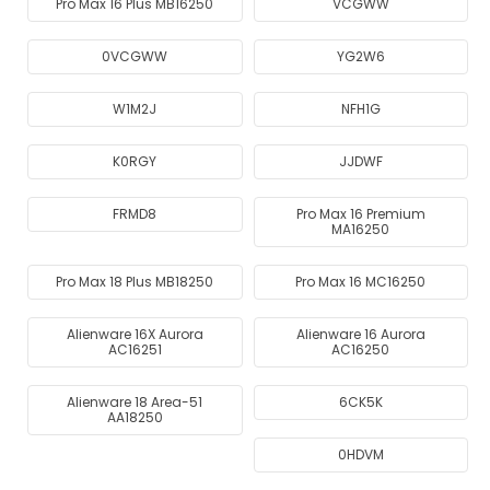
Pro Max 16 Plus MB16250
VCGWW
0VCGWW
YG2W6
W1M2J
NFH1G
K0RGY
JJDWF
FRMD8
Pro Max 16 Premium
MA16250
Pro Max 18 Plus MB18250
Pro Max 16 MC16250
Alienware 16X Aurora
Alienware 16 Aurora
AC16251
AC16250
Alienware 18 Area-51
6CK5K
AA18250
0HDVM