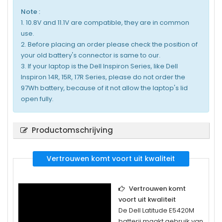
Note :
1. 10.8V and 11.1V are compatible, they are in common
use.
2. Before placing an order please check the position of
your old battery's connector is same to our.
3. If your laptop is the Dell Inspiron Series, like Dell
Inspiron 14R, 15R, 17R Series, please do not order the
97Wh battery, because of it not allow the laptop's lid
open fully.
Productomschrijving
Vertrouwen komt voort uit kwaliteit
Vertrouwen komt
voort uit kwaliteit
De
Dell Latitude E5420M
batterij maakt gebruik van