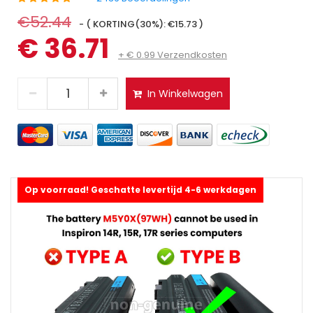
€52.44
- ( KORTING(30%): €15.73 )
€ 36.71
+ € 0.99 Verzendkosten
In Winkelwagen
Op voorraad! Geschatte levertijd 4-6 werkdagen