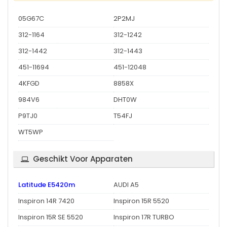
05G67C
2P2MJ
312-1164
312-1242
312-1442
312-1443
451-11694
451-12048
4KFGD
8858X
984V6
DHT0W
P9TJ0
T54FJ
WT5WP
Geschikt Voor Apparaten
Latitude E5420m
AUDI A5
Inspiron 14R 7420
Inspiron 15R 5520
Inspiron 15R SE 5520
Inspiron 17R TURBO