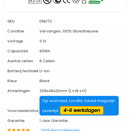
SKU
DNL172
Conditie
Vervangen, 100% Gloednieuwe
Voltage
11.1V
Capaciteit
60Wh
Aantal cellen
6 Cellen
Batterij techniek
Li-ion
Kleur
Black
Afmetingen
208x48x20mm (L x W x H)
Op voorraad, Locatie: lokaal magazijn.
4-6 werkdagen
Voorraadstatus
Levertijd:
Garantie
1 Jaar Garantie
2436 Beoordelingen