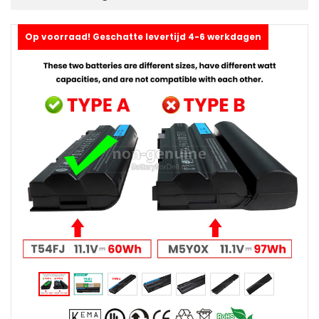
Op voorraad! Geschatte levertijd 4-6 werkdagen