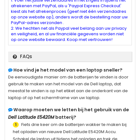
1. Voer het juiste verzendadres in het Engels in tijdens het
afrekenen met PayPal, als u 'Paypal Express Checkout'
kiest als het afrekenproces (geef niet één verzendadres
op onze website op), anders wordt de bestelling naar uw
PayPal-adres verzonden .
2. We hechten net als Paypal veel belang aan uw privacy
en veiligheid, en al uw financiële gegevens worden niet
op onze website bewaard. Koop met vertrouwen!
FAQs
Hoe vind je het model van een laptop sneller?
De eenvoudigste manier om de batterijen te vinden is door
gebruik te maken van het model van de Dell laptop, dat
meestal te vinden is op het etiket aan de onderkant van de
laptop of op het schermframe van uw laptop.
Waarop moeten we letten bij het gebruik van de
Dell Latitude E5420M
batterij?
Fiets drie keer om de batterijen wakker te maken bij
1
het opladen van nieuwe
Dell Latitude E5420M
Accu.
Schakel de laptop uit tijdens het opladen en trek de