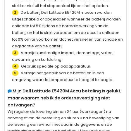
stekker niet uit het stopcontact tijdens het opladen.
De batterij
Dell Latitude E5420M
moeten worden
2
uitgeschakeld of opgeladen wanneer de batterij worden
ontladen tot 5% tijdens de normale werking van de
batterij, en het is strikt verboden om de accu te ontladen
tot 0% om te voorkomen dat het versnellen van schade en
degradatie van de batterij.
Vermijd kunstmatige impact, demontage, vallen,
3
opwarming en kortsluiting.
Gebruik speciale oplaadapparatuur.
4
Vermijd het gebruik van de batterijen in een
5
omgeving waar de temperatuur te hoog of te laag is.
Mijn
Dell Latitude E5420M
Accu betaling is gelukt,
maar waarom heb ik de orderbevestiging niet
ontvangen?
Wij regelen de levering binnen 24 uur (werkdagen) na
ontvangst van de bestelling en sturen u na bevestiging van
de levering een e-mail met daarin de gegevens en de
trackinginformatie van uw bestelling. U kunt ook online