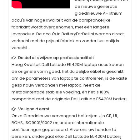
de nieuwe generatie
gloednieuwe A+ lithium
accu's van hoge kwaliteit van de oorspronkelijke
fabrikant wordt overgenomen, met een langere
levensduur. De accu's in BatteryForDell.nl worden direct
verkocht met de prijs af fabriek en zonder tussentijds
verschil.
De details wijzen op professionaliteit
Hoog Kwaliteit
Dell Latitude E5420M
laptop accu keuren
de originele vorm goed, het duidelijke etiket is geschikt
om de parameters van laptop te controleren, is de vaste
gesp nauw verbonden met laptop, heeft de
metaalinterface stabiele voeding, en het is 100%
compatibel met de originele
Dell Latitude E5420M
batterij.
Veiligheid eerst
Onze Gloednieuwe vervangend batterijen zijn CE, UL,
ROHS, ISO9001/9002 en andere internationale
certificeringen gepasseerd. Alvorens uw handen te
bereiken, ondergaat elke
Dell Latitude E5420M
batterij