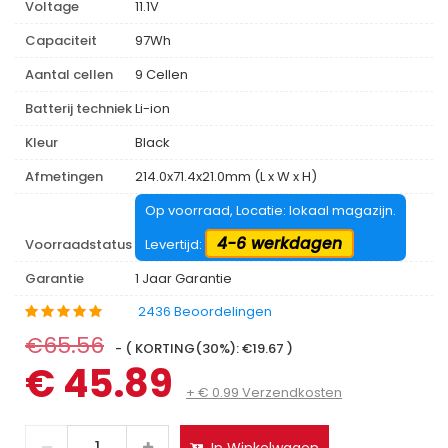
Voltage
11.1V
Capaciteit
97Wh
Aantal cellen
9 Cellen
Batterij techniek
Li-ion
Kleur
Black
Afmetingen
214.0x71.4x21.0mm (L x W x H)
Op voorraad, Locatie: lokaal magazijn.
4-6 werkdagen
Voorraadstatus
Levertijd:
Garantie
1 Jaar Garantie
2436 Beoordelingen
€65.56
- ( KORTING(30%): €19.67 )
€ 45.89
+ € 0.99 Verzendkosten