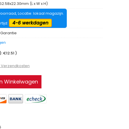
x52.58x22.30mm (L x W x H)
oorraad, Locatie: lokaal magazijn.
4-6 werkdagen
rtijd:
 Garantie
gen
 €12.51 )
9 Verzendkosten
In Winkelwagen
6