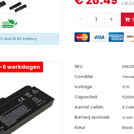
€ 28.49
+ € 0
1V and 10.8V battery.
 4-6 werkdagen
SKU
DNL12
Conditie
Verva
Voltage
11.1V
Capaciteit
5200
Aantal cellen
6 Cel
Batterij techniek
Li-ion
Kleur
Black