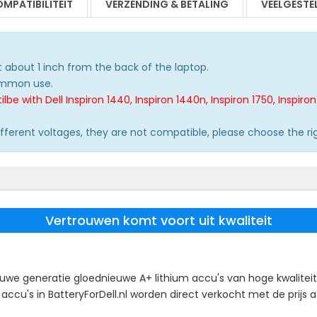
MPATIBILITEIT
VERZENDING & BETALING
VEELGESTE
t about 1 inch from the back of the laptop.
common use.
e with Dell Inspiron 1440, Inspiron 1440n, Inspiron 1750, Inspiron 
different voltages, they are not compatible, please choose the ri
Vertrouwen komt voort uit kwaliteit
uwe generatie gloednieuwe A+ lithium accu's van hoge kwaliteit 
u's in BatteryForDell.nl worden direct verkocht met de prijs af 