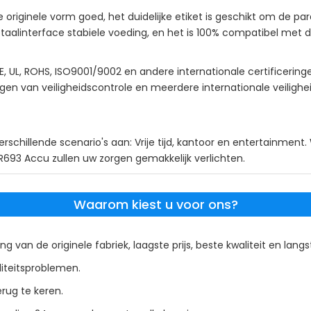
originele vorm goed, het duidelijke etiket is geschikt om de par
alinterface stabiele voeding, en het is 100% compatibel met d
, UL, ROHS, ISO9001/9002 en andere internationale certificerin
gen van veiligheidscontrole en meerdere internationale veilighe
schillende scenario's aan: Vrije tijd, kantoor en entertainment
R693 Accu zullen uw zorgen gemakkelijk verlichten.
Waarom kiest u voor ons?
ng van de originele fabriek, laagste prijs, beste kwaliteit en lang
liteitsproblemen.
rug te keren.