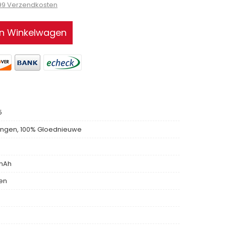
.99 Verzendkosten
In Winkelwagen
5
ngen, 100% Gloednieuwe
mAh
len