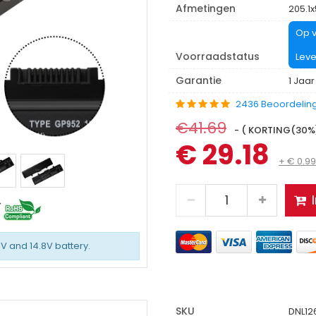
Afmetingen
205.1
Op v
Voorraadstatus
Leve
Garantie
1 Jaar
2436 Beoordelin
€41.69
- ( KORTING(30%):
€ 29.18
+ € 0.9
4V and 14.8V battery.
SKU
DNL12