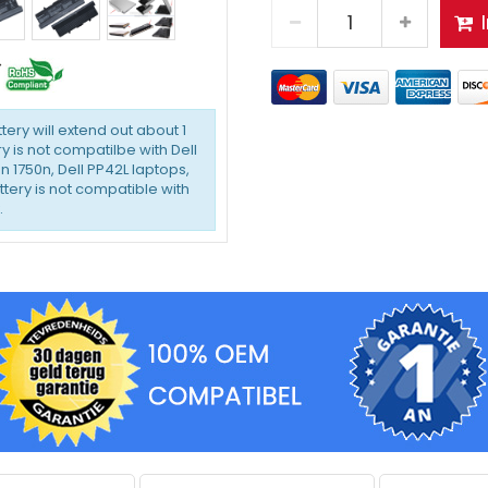
ttery will extend out about 1
y is not compatilbe with Dell
on 1750n, Dell PP42L laptops,
battery is not compatible with
.