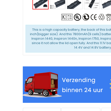
This is a high capacity battery, the back of this ba
inch(bigger size). And this 7800mAh(9 cells) batter
Inspiron 1440, Inspiron 1440n, Inspiron 1750, Inspir
since it not allow the lid open fully. And this 11.1V 
14.4V and 14.8V battery