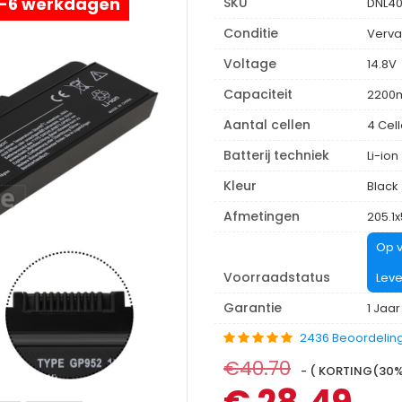
 4-6 werkdagen
SKU
DNL4
Conditie
Verva
Voltage
14.8V
Capaciteit
2200
Aantal cellen
4 Cel
Batterij techniek
Li-ion
Kleur
Black
Afmetingen
205.1
Op v
Voorraadstatus
Leve
Garantie
1 Jaar
2436 Beoordelin
€40.70
- ( KORTING(30%)