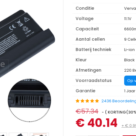
Conditie
Verva
Voltage
11.1V
Capaciteit
6600
Aantal cellen
9 Cel
Batterij techniek
Li-ion
Kleur
Black
Afmetingen
220.8
Voorraadstatus
Op v
Garantie
1 Jaar
2436 Beoordelin
€57.34
- ( KORTING(30%)
€ 40.14
+ € 0.