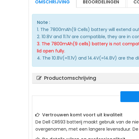
OMSCHRIJVING
BEOORDELINGEN
CO
Note :
1. The 7800mAh(9 Cells) battery will extend ou
2. 10.8V and 11.1V are compatible, they are in 
3. The 7800mAh(9 cells) battery is not compatilb
lid open fully.
4. The 10.8V(=11.1V) and 14.4V(=14.8V) are the 
Productomschrijving
Vertrouwen komt voort uit kwaliteit
De
Dell CR693
batterij maakt gebruik van de nie
overgenomen, met een langere levensduur. De acc