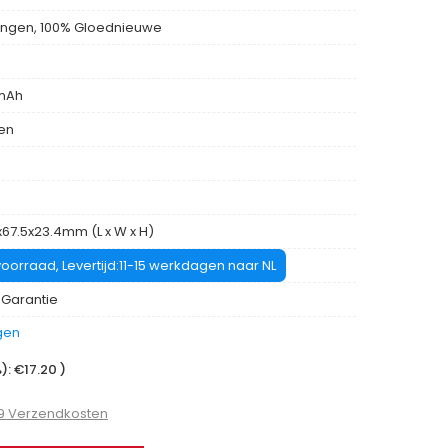
ngen, 100% Gloednieuwe
mAh
len
x67.5x23.4mm (L x W x H)
oorraad, Levertijd:11-15 werkdagen naar NL
 Garantie
gen
: €17.20 )
99 Verzendkosten