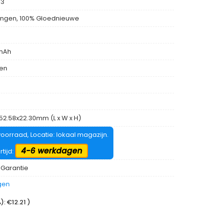
03
ngen, 100% Gloednieuwe
mAh
len
x52.58x22.30mm (L x W x H)
oorraad, Locatie: lokaal magazijn.
4-6 werkdagen
rtijd:
 Garantie
gen
: €12.21 )