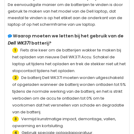
De eenvoudigste manier om de batterijen te vinden is door
gebruik te maken van het model van de Dell laptop, dat
meestal te vinden is op het etiket aan de onderkant van de
laptop of op het schermframe van uw laptop.
Waarop moeten we letten bij het gebruik van de
Dell WK371
batterij?
Fiets drie keer om de batterijen wakker te maken bij
1
het opladen van nieuwe
Dell WK371
Accu. Schakel de
laptop uit tijdens het opladen en trek de stekker niet uit het
stopcontact tijdens het opladen.
De batterij
Dell WK371
moeten worden uitgeschakeld
2
of opgeladen wanneer de batterij worden ontladen tot 5%
tijdens de normale werking van de batterij, en het is strikt
verboden om de accu te ontladen tot 0% om te
voorkomen dat het versnellen van schade en degradatie
van de batterij.
Vermijd kunstmatige impact, demontage, vallen,
3
opwarming en kortsluiting.
Gebruik speciale oplaadapparatuur.
4