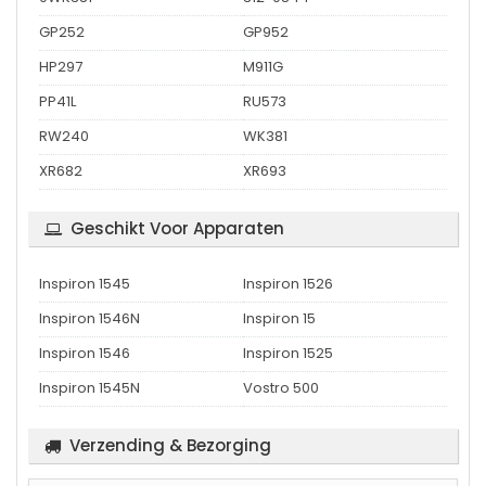
GP252
GP952
HP297
M911G
PP41L
RU573
RW240
WK381
XR682
XR693
Geschikt Voor Apparaten
Inspiron 1545
Inspiron 1526
Inspiron 1546N
Inspiron 15
Inspiron 1546
Inspiron 1525
Inspiron 1545N
Vostro 500
Verzending & Bezorging