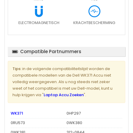
ELECTROMAGNETISCH
KRACHTBESCHERMING
Compatible Partnummers
Tips:
in de volgende compatibiliteitslijst worden de
compatibele modellen van de Dell WK371 Accu niet
volledig weergegeven. Als u nog steeds niet zeker
weet of het compatibel is met uw Dell-model, kunt u
hulp krijgen via "
Laptop Accu Zoeken
".
WK371
0HP297
0RU573
0WK380
0WK381
312-0844