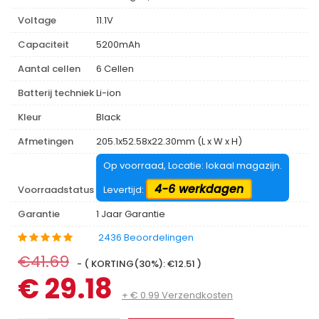
Voltage
11.1V
Capaciteit
5200mAh
Aantal cellen
6 Cellen
Batterij techniek
Li-ion
Kleur
Black
Afmetingen
205.1x52.58x22.30mm (L x W x H)
Op voorraad, Locatie: lokaal magazijn.
4-6 werkdagen
Voorraadstatus
Levertijd:
Garantie
1 Jaar Garantie
2436 Beoordelingen
€41.69
- ( KORTING(30%): €12.51 )
€ 29.18
+ € 0.99 Verzendkosten