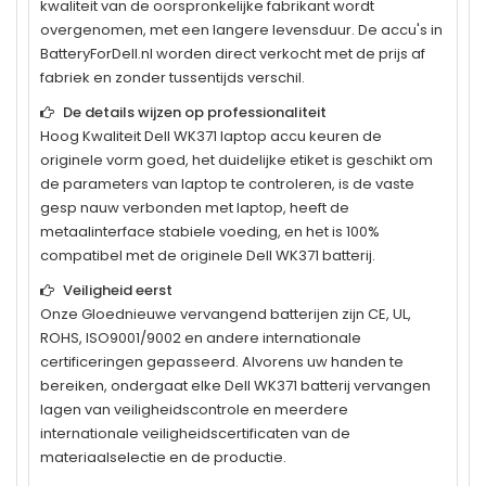
kwaliteit van de oorspronkelijke fabrikant wordt
overgenomen, met een langere levensduur. De accu's in
BatteryForDell.nl worden direct verkocht met de prijs af
fabriek en zonder tussentijds verschil.
De details wijzen op professionaliteit
Hoog Kwaliteit
Dell WK371
laptop accu keuren de
originele vorm goed, het duidelijke etiket is geschikt om
de parameters van laptop te controleren, is de vaste
gesp nauw verbonden met laptop, heeft de
metaalinterface stabiele voeding, en het is 100%
compatibel met de originele
Dell WK371
batterij.
Veiligheid eerst
Onze Gloednieuwe vervangend batterijen zijn CE, UL,
ROHS, ISO9001/9002 en andere internationale
certificeringen gepasseerd. Alvorens uw handen te
bereiken, ondergaat elke
Dell WK371
batterij vervangen
lagen van veiligheidscontrole en meerdere
internationale veiligheidscertificaten van de
materiaalselectie en de productie.