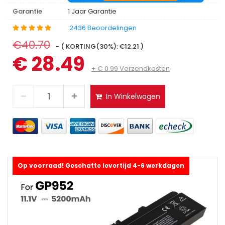
Garantie
1 Jaar Garantie
2436 Beoordelingen
€40.70
- ( KORTING(30%): €12.21 )
€ 28.49
+ € 0.99 Verzendkosten
In Winkelwagen
Op voorraad! Geschatte levertijd 4-6 werkdagen