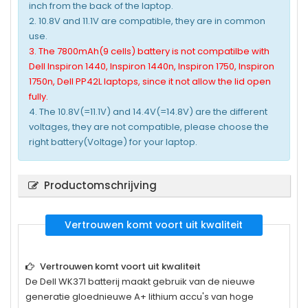
inch from the back of the laptop.
2. 10.8V and 11.1V are compatible, they are in common
use.
3. The 7800mAh(9 cells) battery is not compatilbe with
Dell Inspiron 1440, Inspiron 1440n, Inspiron 1750, Inspiron
1750n, Dell PP42L laptops, since it not allow the lid open
fully.
4. The 10.8V(=11.1V) and 14.4V(=14.8V) are the different
voltages, they are not compatible, please choose the
right battery(Voltage) for your laptop.
Productomschrijving
Vertrouwen komt voort uit kwaliteit
Vertrouwen komt voort uit kwaliteit
De
Dell WK371
batterij maakt gebruik van de nieuwe
generatie gloednieuwe A+ lithium accu's van hoge