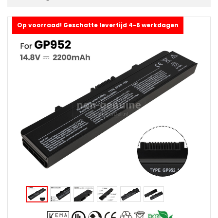
Op voorraad! Geschatte levertijd 4-6 werkdagen