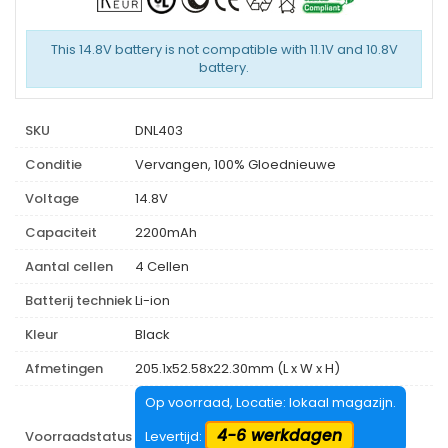
This 14.8V battery is not compatible with 11.1V and 10.8V
battery.
SKU
DNL403
Conditie
Vervangen, 100% Gloednieuwe
Voltage
14.8V
Capaciteit
2200mAh
Aantal cellen
4 Cellen
Batterij techniek
Li-ion
Kleur
Black
Afmetingen
205.1x52.58x22.30mm (L x W x H)
Op voorraad, Locatie: lokaal magazijn.
4-6 werkdagen
Voorraadstatus
Levertijd: