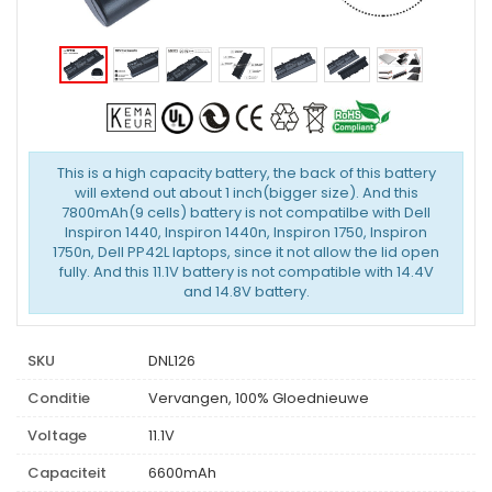
This is a high capacity battery, the back of this battery
will extend out about 1 inch(bigger size). And this
7800mAh(9 cells) battery is not compatilbe with Dell
Inspiron 1440, Inspiron 1440n, Inspiron 1750, Inspiron
1750n, Dell PP42L laptops, since it not allow the lid open
fully. And this 11.1V battery is not compatible with 14.4V
and 14.8V battery.
SKU
DNL126
Conditie
Vervangen, 100% Gloednieuwe
Voltage
11.1V
Capaciteit
6600mAh