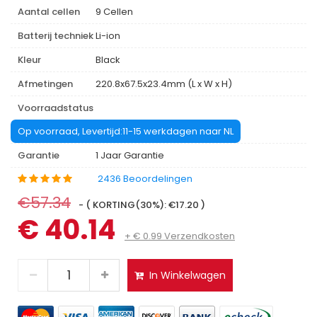
Aantal cellen
9 Cellen
Batterij techniek
Li-ion
Kleur
Black
Afmetingen
220.8x67.5x23.4mm (L x W x H)
Voorraadstatus
Op voorraad, Levertijd:11-15 werkdagen naar NL
Garantie
1 Jaar Garantie
2436 Beoordelingen
€57.34
- ( KORTING(30%): €17.20 )
€ 40.14
+ € 0.99 Verzendkosten
In Winkelwagen