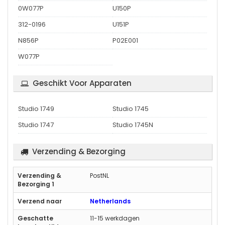
0W077P
U150P
312-0196
U151P
N856P
P02E001
W077P
Geschikt Voor Apparaten
Studio 1749
Studio 1745
Studio 1747
Studio 1745N
Verzending & Bezorging
PostNL
Netherlands
11-15 werkdagen