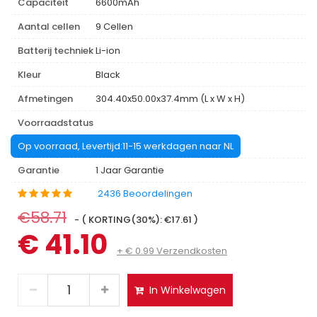
Capaciteit
6600mAh
Aantal cellen
9 Cellen
Batterij techniek
Li-ion
Kleur
Black
Afmetingen
304.40x50.00x37.4mm (L x W x H)
Voorraadstatus
Op voorraad, Levertijd:11-15 werkdagen naar NL
Garantie
1 Jaar Garantie
2436 Beoordelingen
€58.71
- ( KORTING(30%): €17.61 )
€ 41.10
+ € 0.99 Verzendkosten
In Winkelwagen