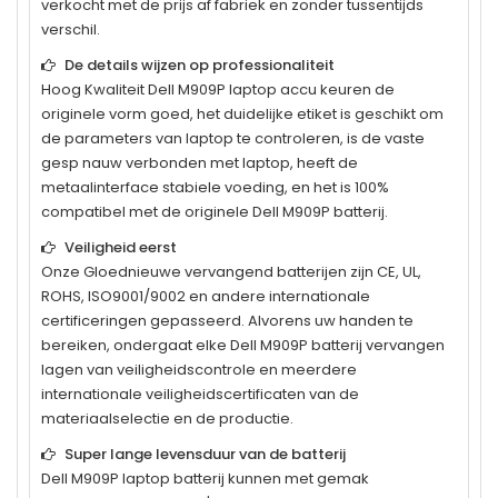
verkocht met de prijs af fabriek en zonder tussentijds
verschil.
De details wijzen op professionaliteit
Hoog Kwaliteit
Dell M909P
laptop accu keuren de
originele vorm goed, het duidelijke etiket is geschikt om
de parameters van laptop te controleren, is de vaste
gesp nauw verbonden met laptop, heeft de
metaalinterface stabiele voeding, en het is 100%
compatibel met de originele
Dell M909P
batterij.
Veiligheid eerst
Onze Gloednieuwe vervangend batterijen zijn CE, UL,
ROHS, ISO9001/9002 en andere internationale
certificeringen gepasseerd. Alvorens uw handen te
bereiken, ondergaat elke
Dell M909P
batterij vervangen
lagen van veiligheidscontrole en meerdere
internationale veiligheidscertificaten van de
materiaalselectie en de productie.
Super lange levensduur van de batterij
Dell M909P
laptop batterij kunnen met gemak