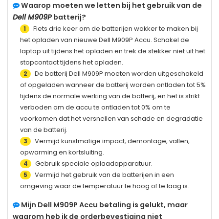
Waarop moeten we letten bij het gebruik van de
Dell M909P
batterij?
Fiets drie keer om de batterijen wakker te maken bij
1
het opladen van nieuwe
Dell M909P
Accu. Schakel de
laptop uit tijdens het opladen en trek de stekker niet uit het
stopcontact tijdens het opladen.
De batterij
Dell M909P
moeten worden uitgeschakeld
2
of opgeladen wanneer de batterij worden ontladen tot 5%
tijdens de normale werking van de batterij, en het is strikt
verboden om de accu te ontladen tot 0% om te
voorkomen dat het versnellen van schade en degradatie
van de batterij.
Vermijd kunstmatige impact, demontage, vallen,
3
opwarming en kortsluiting.
Gebruik speciale oplaadapparatuur.
4
Vermijd het gebruik van de batterijen in een
5
omgeving waar de temperatuur te hoog of te laag is.
Mijn
Dell M909P
Accu betaling is gelukt, maar
waarom heb ik de orderbevestiging niet