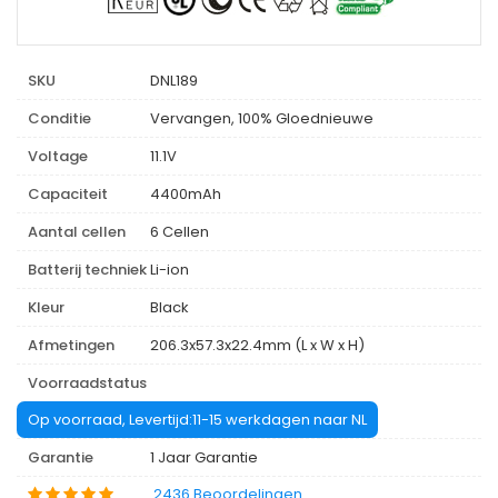
SKU
DNL189
Conditie
Vervangen, 100% Gloednieuwe
Voltage
11.1V
Capaciteit
4400mAh
Aantal cellen
6 Cellen
Batterij techniek
Li-ion
Kleur
Black
Afmetingen
206.3x57.3x22.4mm (L x W x H)
Voorraadstatus
Op voorraad, Levertijd:11-15 werkdagen naar NL
Garantie
1 Jaar Garantie
2436 Beoordelingen