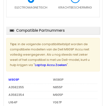
ELECTROMAGNETISCH
KRACHTBESCHERMING
Compatible Partnummers
Tips:
in de volgende compatibiliteitslijst worden de
compatibele modellen van de Dell M909P Accu niet
volledig weergegeven. Als u nog steeds niet zeker
weet of het compatibel is met uw Dell-model, kunt u
hulp krijgen via "
Laptop Accu Zoeken
".
M909P
W080P
A3582355
N855P
A3582354
M905P
U164P
Y067P