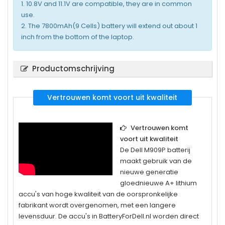
1. 10.8V and 11.1V are compatible, they are in common
use.
2. The 7800mAh(9 Cells) battery will extend out about 1
inch from the bottom of the laptop.
Productomschrijving
Vertrouwen komt voort uit kwaliteit
Vertrouwen komt
voort uit kwaliteit
De
Dell M909P
batterij
maakt gebruik van de
nieuwe generatie
gloednieuwe A+ lithium
accu's van hoge kwaliteit van de oorspronkelijke
fabrikant wordt overgenomen, met een langere
levensduur. De accu's in BatteryForDell.nl worden direct