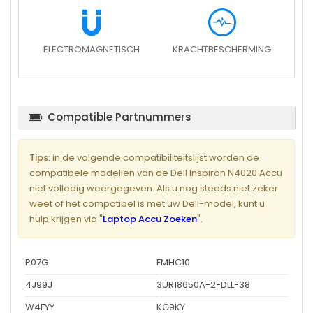
ELECTROMAGNETISCH
KRACHTBESCHERMING
Compatible Partnummers
Tips:
in de volgende compatibiliteitslijst worden de
compatibele modellen van de Dell Inspiron N4020 Accu
niet volledig weergegeven. Als u nog steeds niet zeker
weet of het compatibel is met uw Dell-model, kunt u
hulp krijgen via "
Laptop Accu Zoeken
".
P07G
FMHC10
4J99J
3UR18650A-2-DLL-38
W4FYY
KG9KY