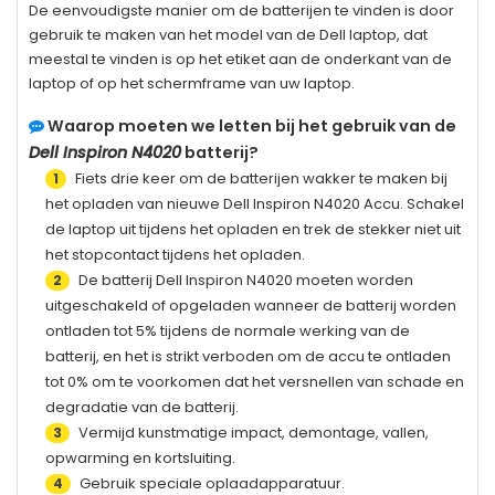
De eenvoudigste manier om de batterijen te vinden is door
gebruik te maken van het model van de Dell laptop, dat
meestal te vinden is op het etiket aan de onderkant van de
laptop of op het schermframe van uw laptop.
Waarop moeten we letten bij het gebruik van de
Dell Inspiron N4020
batterij?
Fiets drie keer om de batterijen wakker te maken bij
1
het opladen van nieuwe
Dell Inspiron N4020
Accu. Schakel
de laptop uit tijdens het opladen en trek de stekker niet uit
het stopcontact tijdens het opladen.
De batterij
Dell Inspiron N4020
moeten worden
2
uitgeschakeld of opgeladen wanneer de batterij worden
ontladen tot 5% tijdens de normale werking van de
batterij, en het is strikt verboden om de accu te ontladen
tot 0% om te voorkomen dat het versnellen van schade en
degradatie van de batterij.
Vermijd kunstmatige impact, demontage, vallen,
3
opwarming en kortsluiting.
Gebruik speciale oplaadapparatuur.
4