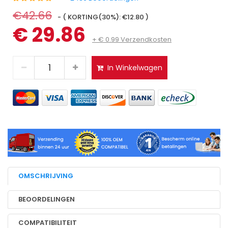
€42.66
- ( KORTING(30%): €12.80 )
€ 29.86
+ € 0.99 Verzendkosten
In Winkelwagen
OMSCHRIJVING
BEOORDELINGEN
COMPATIBILITEIT