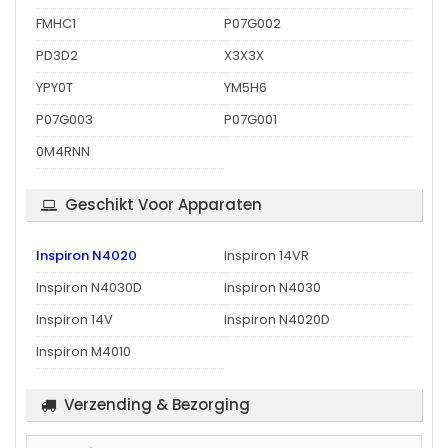
FMHC1
P07G002
PD3D2
X3X3X
YPY0T
YM5H6
P07G003
P07G001
0M4RNN
Geschikt Voor Apparaten
Inspiron N4020
Inspiron 14VR
Inspiron N4030D
Inspiron N4030
Inspiron 14V
Inspiron N4020D
Inspiron M4010
Verzending & Bezorging