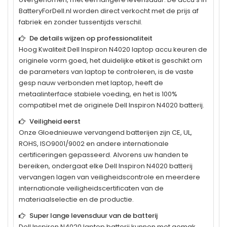
BatteryForDell.nl worden direct verkocht met de prijs af
fabriek en zonder tussentijds verschil.
De details wijzen op professionaliteit
Hoog Kwaliteit
Dell Inspiron N4020
laptop accu keuren de
originele vorm goed, het duidelijke etiket is geschikt om
de parameters van laptop te controleren, is de vaste
gesp nauw verbonden met laptop, heeft de
metaalinterface stabiele voeding, en het is 100%
compatibel met de originele
Dell Inspiron N4020
batterij.
Veiligheid eerst
Onze Gloednieuwe vervangend batterijen zijn CE, UL,
ROHS, ISO9001/9002 en andere internationale
certificeringen gepasseerd. Alvorens uw handen te
bereiken, ondergaat elke
Dell Inspiron N4020
batterij
vervangen lagen van veiligheidscontrole en meerdere
internationale veiligheidscertificaten van de
materiaalselectie en de productie.
Super lange levensduur van de batterij
Dell Inspiron N4020
laptop batterij kunnen met gemak