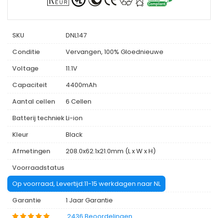
SKU
DNL147
Conditie
Vervangen, 100% Gloednieuwe
Voltage
11.1V
Capaciteit
4400mAh
Aantal cellen
6 Cellen
Batterij techniek
Li-ion
Kleur
Black
Afmetingen
208.0x62.1x21.0mm (L x W x H)
Voorraadstatus
Op voorraad, Levertijd:11-15 werkdagen naar NL
Garantie
1 Jaar Garantie
2436 Beoordelingen