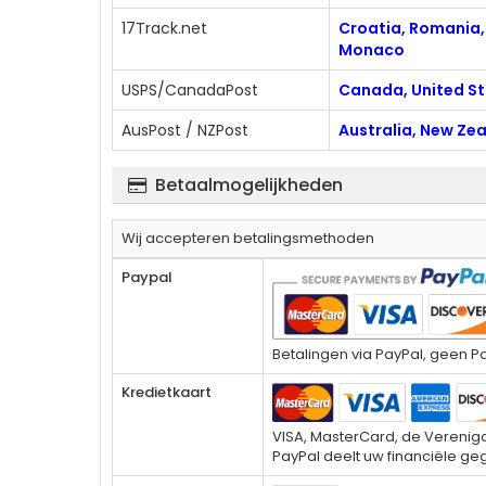
17Track.net
Croatia, Romania, 
Monaco
USPS/CanadaPost
Canada, United S
AusPost / NZPost
Australia, New Ze
Betaalmogelijkheden
Wij accepteren betalingsmethoden
Paypal
Betalingen via PayPal, geen Pa
Kredietkaart
VISA, MasterCard, de Verenigd
PayPal deelt uw financiële ge