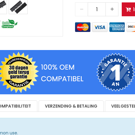
MPATIBILITEIT
VERZENDING & BETALING
VEELGESTE
mmon use.