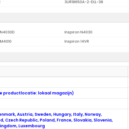
2
3UR18650A-2-DLL-38
n N4030D
Inspiron N4030
 M4010
Inspiron 14VR
de productlocatie: lokaal magazijn)
enmark, Austria, Sweden, Hungary, Italy, Norway,
nd, Czech Republic, Poland, France, Slovakia, Slovenia,
Kingdom, Luxembourg