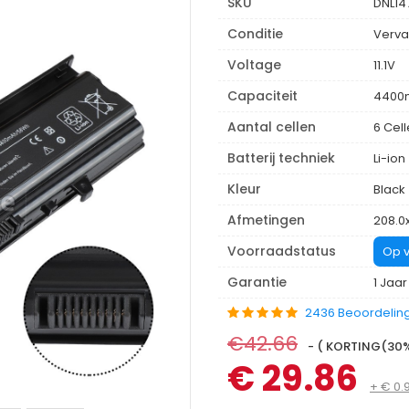
SKU
DNL14
Conditie
Verva
Voltage
11.1V
Capaciteit
4400
Aantal cellen
6 Cel
Batterij techniek
Li-ion
Kleur
Black
Afmetingen
208.0x
Voorraadstatus
Op v
Garantie
1 Jaar
2436 Beoordelin
€42.66
- ( KORTING(30%)
€ 29.86
+ € 0.