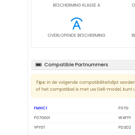
BESCHERMING KLASSE A
O
OVERLOPENDE BESCHERMING
B
Compatible Partnummers
Tips:
in de volgende compatibiliteitslijst word
of het compatibel is met uw Dell-model, kunt u 
FMHC1
P07G
P07G001
W4FYY
YPY0T
PD3D2