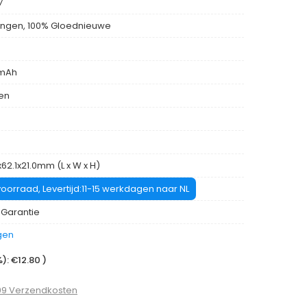
7
ngen, 100% Gloednieuwe
mAh
len
62.1x21.0mm (L x W x H)
oorraad, Levertijd:11-15 werkdagen naar NL
 Garantie
gen
: €12.80 )
99 Verzendkosten