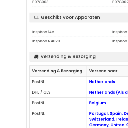
P07G003
P07G00
Geschikt Voor Apparaten
Inspiron 14V
Inspiro
Inspiron N4020
Inspiron
Verzending & Bezorging
Verzending & Bezorging
Verzend naar
PostNL
Netherlands
DHL / GLS
Netherlands (Als 
PostNL
Belgium
PostNL
Portugal, Spain, D
Switzerland, Irela
Germany, United 