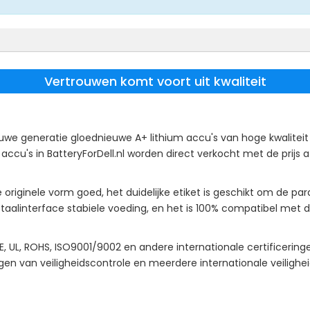
Vertrouwen komt voort uit kwaliteit
uwe generatie gloednieuwe A+ lithium accu's van hoge kwaliteit 
u's in BatteryForDell.nl worden direct verkocht met de prijs af 
originele vorm goed, het duidelijke etiket is geschikt om de par
alinterface stabiele voeding, en het is 100% compatibel met d
, UL, ROHS, ISO9001/9002 en andere internationale certificerin
gen van veiligheidscontrole en meerdere internationale veilighe